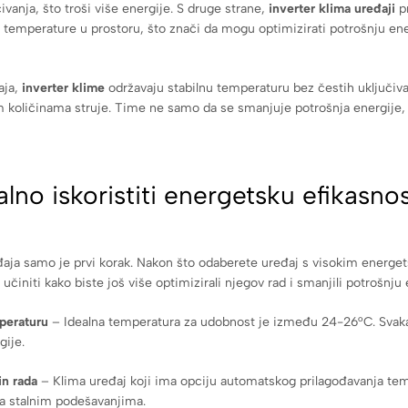
čivanja, što troši više energije. S druge strane,
inverter klima uređaji
pr
 temperature u prostoru, što znači da mogu optimizirati potrošnju ene
aja,
inverter klime
održavaju stabilnu temperaturu bez čestih uključivan
m količinama struje. Time ne samo da se smanjuje potrošnja energije,
no iskoristiti energetsku efikasno
đaja samo je prvi korak. Nakon što odaberete uređaj s visokim energe
učiniti kako biste još više optimizirali njegov rad i smanjili potrošnju 
peraturu
– Idealna temperatura za udobnost je između 24-26°C. Svak
gije.
in rada
– Klima uređaj koji ima opciju automatskog prilagođavanja tem
za stalnim podešavanjima.