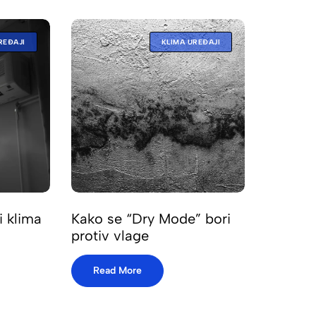
REĐAJI
KLIMA UREĐAJI
i klima
Kako se “Dry Mode” bori
protiv vlage
Read More