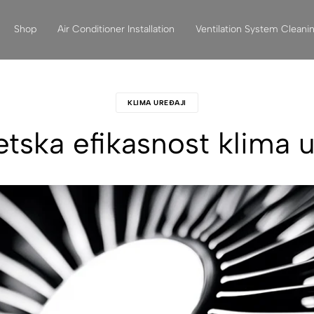
Shop
Air Conditioner Installation
Ventilation System Cleani
KLIMA UREĐAJI
tska efikasnost klima 