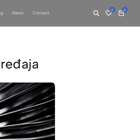
0
0
ng
News
Contact
uređaja