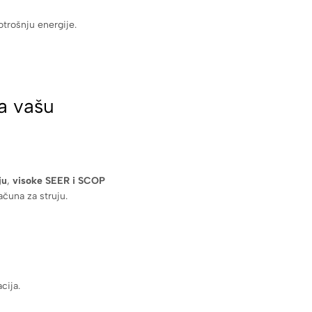
trošnju energije.
a vašu
ju
,
visoke SEER i SCOP
ačuna za struju.
cija.