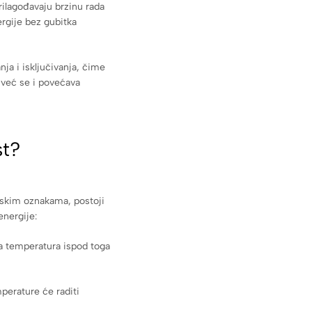
ilagođavaju brzinu rada
rgije bez gubitka
ja i isključivanja, čime
 već se i povećava
st?
tskim oznakama, postoji
energije:
a temperatura ispod toga
perature će raditi