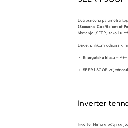
Dva osnovna parametra koja 
(Seasonal Coefficient of P
hlađenja (SEER) tako i u re
Dakle, prilikom odabira klim
Energetsku klasu
– A++,
SEER i SCOP vrijednost
Inverter tehn
Inverter klima uređaji su je