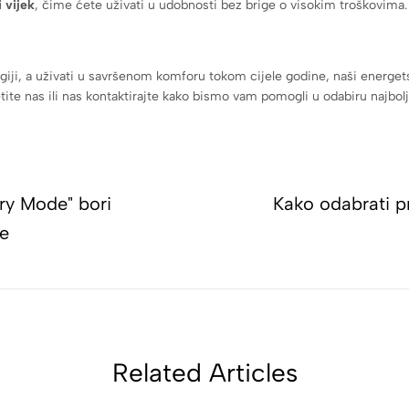
i vijek
, čime ćete uživati u udobnosti bez brige o visokim troškovima.
rgiji, a uživati u savršenom komforu tokom cijele godine, naši energets
etite nas ili nas kontaktirajte kako bismo vam pomogli u odabiru najbo
ry Mode" bori
Kako odabrati p
ge
Related Articles