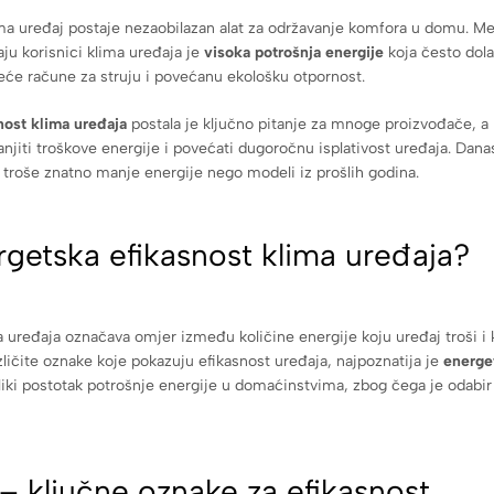
ima uređaj postaje nezaobilazan alat za održavanje komfora u domu. M
ju korisnici klima uređaja je
visoka potrošnja energije
koja često dol
eće račune za struju i povećanu ekološku otpornost.
nost klima uređaja
postala je ključno pitanje za mnoge proizvođače, a
jiti troškove energije i povećati dugoročnu isplativost uređaja. Da
 i troše znatno manje energije nego modeli iz prošlih godina.
rgetska efikasnost klima uređaja?
 uređaja označava omjer između količine energije koju uređaj troši i k
zličite oznake koje pokazuju efikasnost uređaja, najpoznatija je
energe
eliki postotak potrošnje energije u domaćinstvima, zbog čega je odabir
 ključne oznake za efikasnost