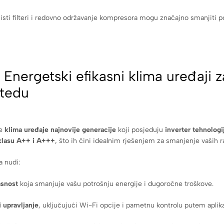
sti filteri i redovno održavanje kompresora mogu značajno smanjiti po
Energetski efikasni klima uređaji z
štedu
te
klima uređaje najnovije generacije
koji posjeduju
inverter tehnologi
klasu A++ i A+++
, što ih čini idealnim rješenjem za smanjenje vaših r
a nudi:
asnost
koja smanjuje vašu potrošnju energije i dugoročne troškove.
 upravljanje
, uključujući Wi-Fi opcije i pametnu kontrolu putem aplika