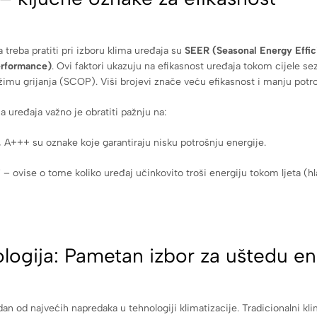
treba pratiti pri izboru klima uređaja su
SEER (Seasonal Energy Effic
erformance)
. Ovi faktori ukazuju na efikasnost uređaja tokom cijele s
žimu grijanja (SCOP). Viši brojevi znače veću efikasnost i manju potro
a uređaja važno je obratiti pažnju na:
 A+++ su oznake koje garantiraju nisku potrošnju energije.
i
– ovise o tome koliko uređaj učinkovito troši energiju tokom ljeta (hl
ologija: Pametan izbor za uštedu en
dan od najvećih napredaka u tehnologiji klimatizacije. Tradicionalni kl