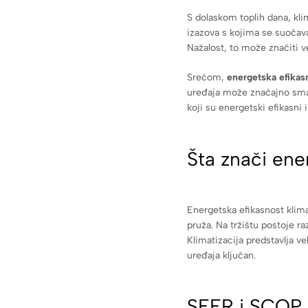
S dolaskom toplih dana, kl
izazova s kojima se suočava
Nažalost, to može značiti v
Srećom,
energetska efikas
uređaja može značajno sman
koji su energetski efikasni
Šta znači ene
Energetska efikasnost klima
pruža. Na tržištu postoje ra
Klimatizacija predstavlja v
uređaja ključan.
SEER i SCOP –