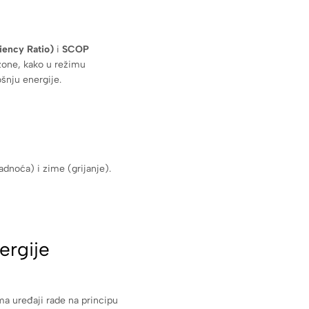
iency Ratio)
i
SCOP
ezone, kako u režimu
šnju energije.
adnoća) i zime (grijanje).
ergije
ima uređaji rade na principu