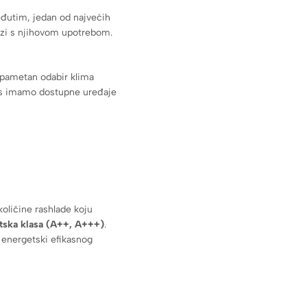
eđutim, jedan od najvećih
azi s njihovom upotrebom.
 pametan odabir klima
nas imamo dostupne uređaje
oličine rashlade koju
tska klasa (A++, A+++)
.
 energetski efikasnog