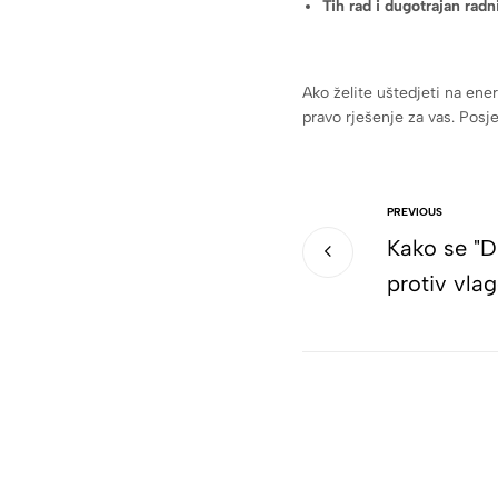
Tih rad i dugotrajan radn
Ako želite uštedjeti na ene
pravo rješenje za vas. Posj
PREVIOUS
Kako se "D
protiv vla