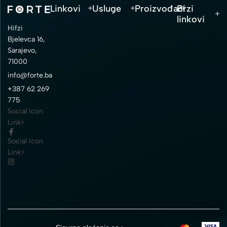
Linkovi
Usluge
Proizvođači
Brzi
linkovi
Hifzi
Bjelevca 16,
Sarajevo,
71000
info@forte.ba
+387 62 269
775
Social Icon
Link>
Social Icon
Link>