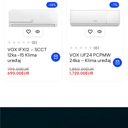
-14%
-7%
(0)
(0)
VOX IFX12 – SCCT
12ka -15 Klima
VOX IJF24 PCPMW
uređaj
24ka – Klima uređaj
799.00
EUR
1,850.00
EUR
690.00
EUR
1,720.00
EUR