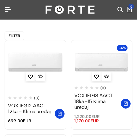
0
FILTER
-4%
(0)
VOX IFG18 AACT
(0)
18ka -15 Klima
VOX IFG12 AACT
uređaj
12ka – Klima uređaj
1,220.00
EUR
699.00
EUR
1,170.00
EUR