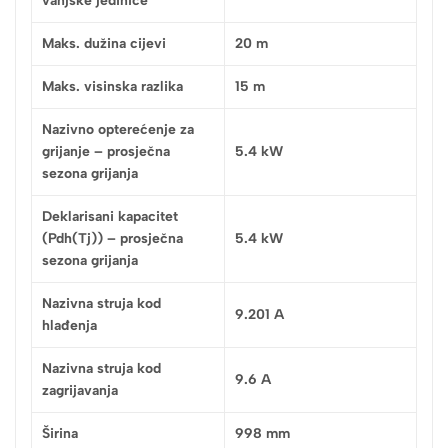
vanjske jedinice
Maks. dužina cijevi
20 m
Maks. visinska razlika
15 m
Nazivno opterećenje za
grijanje – prosječna
5.4 kW
sezona grijanja
Deklarisani kapacitet
(Pdh(Tj)) – prosječna
5.4 kW
sezona grijanja
Nazivna struja kod
9.201 A
hlađenja
Nazivna struja kod
9.6 A
zagrijavanja
Širina
998 mm