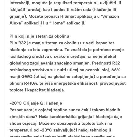
interakciji, moguće je regulisati temperaturu, uključiti ili
isključiti uređaj, kao i podesiti režim rada (hlađenje ili
grijanje). Možete pronaći HiSmart aplikaciju u “Amazon
Alexa” aplikaciji i u “Home” aplikaciji.
Plin koji nije štetan za okolinu
Plin R32 je manje štetan za okolinu uz veći kapacitet
hlađenja za istu zapreminu. To znači da je potrebno manje
rashladnog sredstva u svakom uređaju, čime je efekat
globalnog zagrijavanja značajno smanjen. Prednosti R32
rashladnog sredstva su: nulti uticaj na ozonski sloj, 66%
manji GWO (uticaj na globalno zatopljenje) u poređenju sa
plinom R410A, te viša energetska efikasnost, provodljivost
toplote i kapacitet hlađenja.
-20°C Grijanje & Hlađenje
Poznat vam je osjećaj topline sunca čak i tokom hladnih
zimskih dana? Naša karakteristika grijanja i hlađenja daje
sličan osjećaj. Možemo obezbijediti toplotu čak i na
temperaturi od -20°C zahvaljujući našoj tehnologiji
predzagrijavanja i tehnologiji električnog zagrijavanja