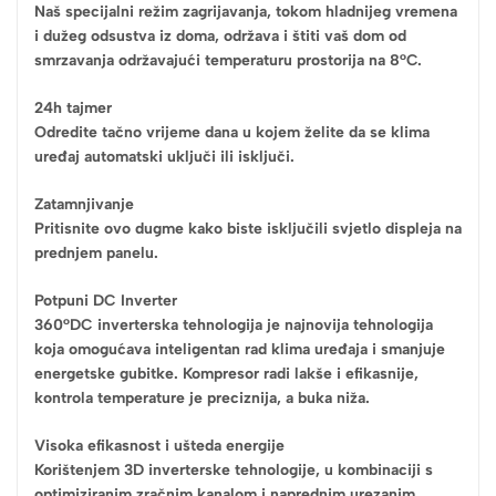
Naš specijalni režim zagrijavanja, tokom hladnijeg vremena
i dužeg odsustva iz doma, održava i štiti vaš dom od
smrzavanja održavajući temperaturu prostorija na 8°C.
24h tajmer
Odredite tačno vrijeme dana u kojem želite da se klima
uređaj automatski uključi ili isključi.
Zatamnjivanje
Pritisnite ovo dugme kako biste isključili svjetlo displeja na
prednjem panelu.
Potpuni DC Inverter
360°DC inverterska tehnologija je najnovija tehnologija
koja omogućava inteligentan rad klima uređaja i smanjuje
energetske gubitke. Kompresor radi lakše i efikasnije,
kontrola temperature je preciznija, a buka niža.
Visoka efikasnost i ušteda energije
Korištenjem 3D inverterske tehnologije, u kombinaciji s
optimiziranim zračnim kanalom i naprednim urezanim