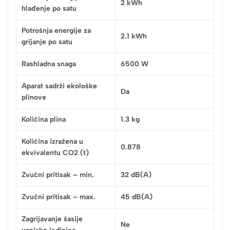
2 kWh
hlađenje po satu
Potrošnja energije za
2.1 kWh
grijanje po satu
Rashladna snaga
6500 W
Aparat sadrži ekološke
Da
plinove
Količina plina
1.3 kg
Količina izražena u
0.878
ekvivalentu CO2 (t)
Zvučni pritisak – min.
32 dB(A)
Zvučni pritisak – max.
45 dB(A)
Zagrijavanje šasije
Ne