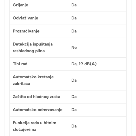
Grijanje
Da
Odvlaživanje
Da
Prozračivanje
Da
Detekcija ispuštanja
Ne
rashladnog plina
Tihi rad
Da, 19 dB(A)
Automatsko kretanje
Da
zakrilaca
Zaštita od hladnog zraka
Da
Automatsko odmrzavanje
Da
Funkcija rada u hitnim
Da
slučajevima