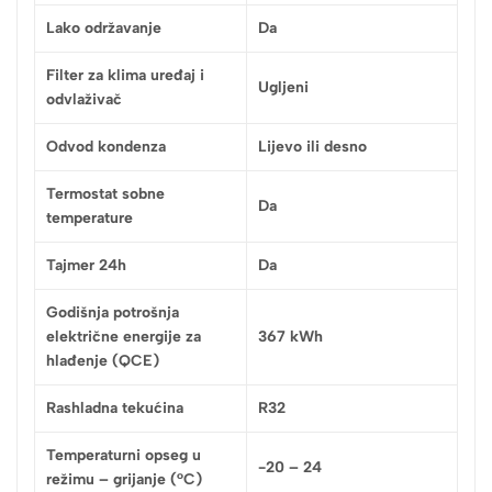
Lako održavanje
Da
Filter za klima uređaj i
Ugljeni
odvlaživač
Odvod kondenza
Lijevo ili desno
Termostat sobne
Da
temperature
Tajmer 24h
Da
Godišnja potrošnja
električne energije za
367 kWh
hlađenje (QCE)
Rashladna tekućina
R32
Temperaturni opseg u
-20 – 24
režimu – grijanje (°C)