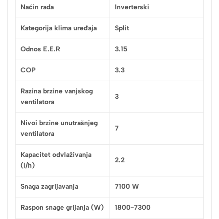
Način rada
Inverterski
Kategorija klima uređaja
Split
Odnos E.E.R
3.15
COP
3.3
Razina brzine vanjskog
3
ventilatora
Nivoi brzine unutrašnjeg
7
ventilatora
Kapacitet odvlaživanja
2.2
(l/h)
Snaga zagrijavanja
7100 W
Raspon snage grijanja (W)
1800-7300