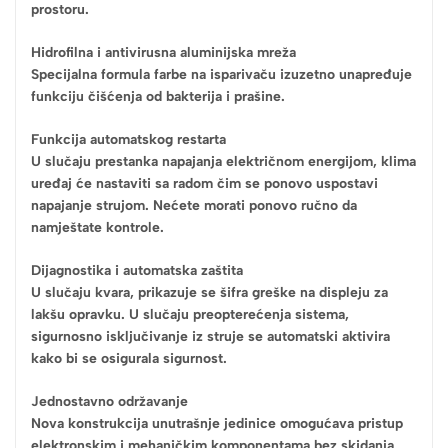
prostoru.
Hidrofilna i antivirusna aluminijska mreža
Specijalna formula farbe na isparivaču izuzetno unapređuje
funkciju čišćenja od bakterija i prašine.
Funkcija automatskog restarta
U slučaju prestanka napajanja električnom energijom, klima
uređaj će nastaviti sa radom čim se ponovo uspostavi
napajanje strujom. Nećete morati ponovo ručno da
namještate kontrole.
Dijagnostika i automatska zaštita
U slučaju kvara, prikazuje se šifra greške na displeju za
lakšu opravku. U slučaju preopterećenja sistema,
sigurnosno isključivanje iz struje se automatski aktivira
kako bi se osigurala sigurnost.
Jednostavno održavanje
Nova konstrukcija unutrašnje jedinice omogućava pristup
elektronskim i mehaničkim komponentama bez skidanja