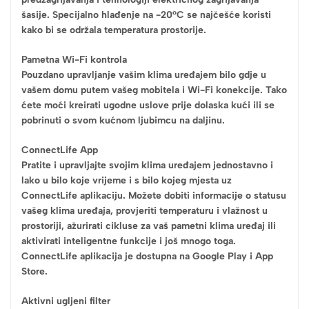
šasije. Specijalno hlađenje na -20°C se najčešće koristi
kako bi se održala temperatura prostorije.
Pametna Wi-Fi kontrola
Pouzdano upravljanje vašim klima uređajem bilo gdje u
vašem domu putem vašeg mobitela i Wi-Fi konekcije. Tako
ćete moći kreirati ugodne uslove prije dolaska kući ili se
pobrinuti o svom kućnom ljubimcu na daljinu.
ConnectLife App
Pratite i upravljajte svojim klima uređajem jednostavno i
lako u bilo koje vrijeme i s bilo kojeg mjesta uz
ConnectLife aplikaciju. Možete dobiti informacije o statusu
vašeg klima uređaja, provjeriti temperaturu i vlažnost u
prostoriji, ažurirati cikluse za vaš pametni klima uređaj ili
aktivirati inteligentne funkcije i još mnogo toga.
ConnectLife aplikacija je dostupna na Google Play i App
Store.
Aktivni ugljeni filter