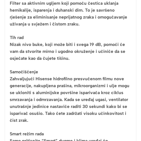
Filter sa aktivnim ugljem koji pomoću čestica uklanja
hemikalije, isparenja i duhanski dim. To je savršeno
rješenje za eliminisanje neprijatnog zraka i omogućavanje
uživanja u svježem i čistom zraku.
Tih rad
Nizak nivo buke, koji može biti i svega 19 dB, pomoći će
vam da stvorite mirno i ugodno okruženje i učiniće da se
osjećate kao da čujete tišinu.
Samočišćenje
Zahvaljujući Hisense hidrofilno presvučenom filmu nove
generacije, nakupljena prašina, mikroorganizmi i ulje mogu
se ukloniti s aluminijske površine isparivača kroz ciklus
smrzavanja i odmrzavanja. Kada se uređaj ugasi, ventilator
unutrašnje jedinice nastaviće raditi 30 sekundi kako bi se
isparivač osušio. Tako ćete zadržati visoku učinkovitost i
čist zrak.
Smart režim rada
Samo pritisnite “Smart” dugme i klima uređaj će