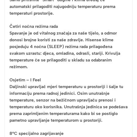
automatski prilagoditi najugodniju temperaturu prema
temperaturi prostorije.
Četiri noćna režima rada
Spavanje je od vitalnog značaja za naše tijelo, a odmor
donosi brojne koristi za naše zdravlje. Hisense klime
posjeduju 4 noćna (SLEEP) režima rada prilagođena
svakom uzrastu: djeca, omladina, odrasli, stariji. Krivulja
temperature će se prilagoditi u skladu sa odabranim
režimom.
Osjetim – I Feel
Daljinski upravljač mjeri temperaturu u prostoriji i šalje tu
informaciju prema radnoj jedinici. Osim unutrašnje
temperature, senzor na bežičnom upravljaču prenosi i
temperaturu oko korisnika. Unutrašnja jedinica se podešava
prema zaprimljenim temperaturama kako bi se postiglo
pametno upravljanje temperaturom u prostoriji.
8°C specijalno zagrijavanje