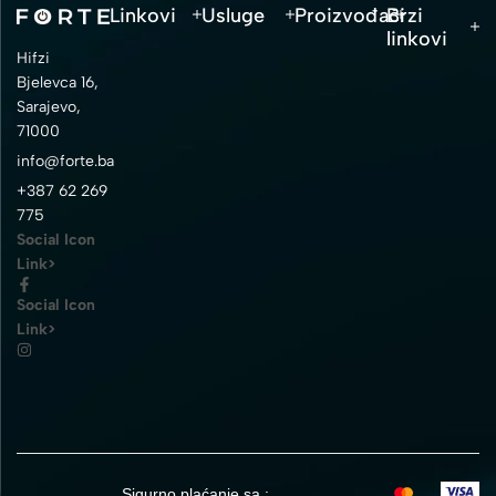
Linkovi
Usluge
Proizvođači
Brzi
linkovi
Hifzi
Bjelevca 16,
Sarajevo,
71000
info@forte.ba
+387 62 269
775
Social Icon
Link>
Social Icon
Link>
Sigurno plaćanje sa :