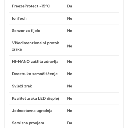
FreezeProtect -15°C
Da
IonTech
Ne
Senzor za tijelo
Ne
Višedimenzionalni protok
Ne
zraka
HI-NANO zaštita zdravlja
Ne
Dvostruko samočišćenje
Ne
Svježi zrak
Ne
Kvalitet zraka LED displej
Ne
Jednostavna ugradnja
Ne
Servisna provjera
Da