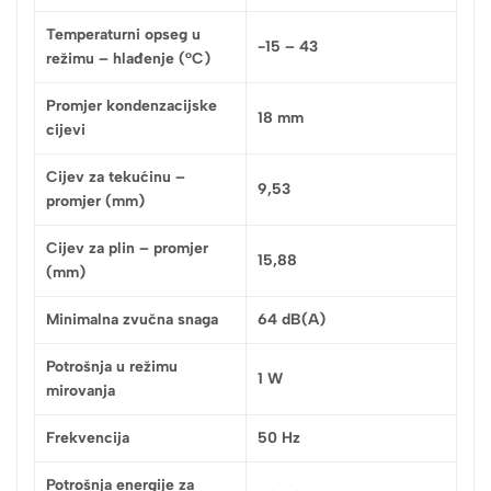
Temperaturni opseg u
-15 – 43
režimu – hlađenje (°C)
Promjer kondenzacijske
18 mm
cijevi
Cijev za tekućinu –
9,53
promjer (mm)
Cijev za plin – promjer
15,88
(mm)
Minimalna zvučna snaga
64 dB(A)
Potrošnja u režimu
1 W
mirovanja
Frekvencija
50 Hz
Potrošnja energije za