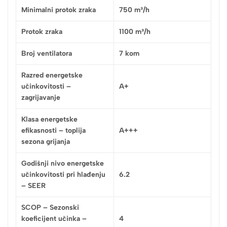
Minimalni protok zraka
750 m³/h
Protok zraka
1100 m³/h
Broj ventilatora
7 kom
Razred energetske
učinkovitosti –
A+
zagrijavanje
Klasa energetske
efikasnosti – toplija
A+++
sezona grijanja
Godišnji nivo energetske
učinkovitosti pri hlađenju
6.2
– SEER
SCOP – Sezonski
koeficijent učinka –
4