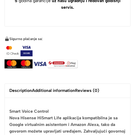
5
godina garancije
uz našu ugradnju i redovan godišnji
servis.
Sigurno plaćanje sa:
Description
Additional information
Reviews (0)
Smart Voice Control
Nova Hisense HiSmart Life aplikacija kompatibilna je sa
Google virtualnim asistentom i Amazon Alexa, tako da
govorom možete upravljati uređajem. Zahvaljujući govornoj