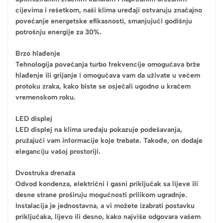
cijevima i rešetkom, naši klima uređaji ostvaruju značajno
povećanje energetske efikasnosti, smanjujući godišnju
potrošnju energije za 30%.
Brzo hlađenje
Tehnologija povećanja turbo frekvencije omogućava brže
hlađenje ili grijanje i omogućava vam da uživate u većem
protoku zraka, kako biste se osjećali ugodno u kraćem
vremenskom roku.
LED displej
LED displej na klima uređaju pokazuje podešavanja,
pružajući vam informacije koje trebate. Takođe, on dodaje
eleganciju vašoj prostoriji.
Dvostruka drenaža
Odvod kondenza, električni i gasni priključak sa lijeve ili
desne strane proširuju mogućnosti prilikom ugradnje.
Instalacija je jednostavna, a vi možete izabrati postavku
priključaka, lijevo ili desno, kako najviše odgovara vašem