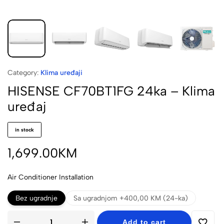
Category:
Klima uređaji
HISENSE CF70BT1FG 24ka – Klima
uređaj
in stock
1,699.00
KM
Air Conditioner Installation
Bez ugradnje
Sa ugradnjom +400,00 KM (24-ka)
Add to cart