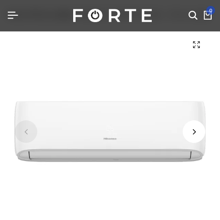
0
Home
Klima uređaji
HISENSE CF70BT1FG 24ka – Klima uređaj