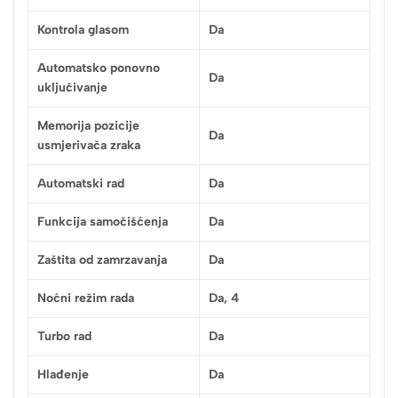
Kontrola glasom
Da
Automatsko ponovno
Da
uključivanje
Memorija pozicije
Da
usmjerivača zraka
Automatski rad
Da
Funkcija samočišćenja
Da
Zaštita od zamrzavanja
Da
Noćni režim rada
Da, 4
Turbo rad
Da
Hlađenje
Da