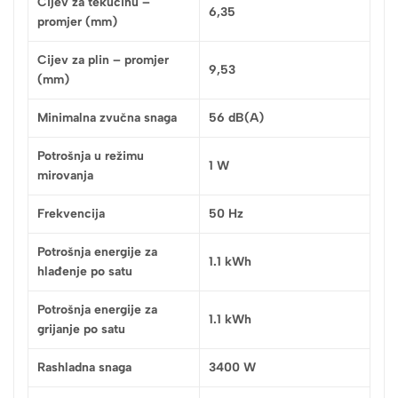
Cijev za tekućinu –
6,35
promjer (mm)
Cijev za plin – promjer
9,53
(mm)
Minimalna zvučna snaga
56 dB(A)
Potrošnja u režimu
1 W
mirovanja
Frekvencija
50 Hz
Potrošnja energije za
1.1 kWh
hlađenje po satu
Potrošnja energije za
1.1 kWh
grijanje po satu
Rashladna snaga
3400 W