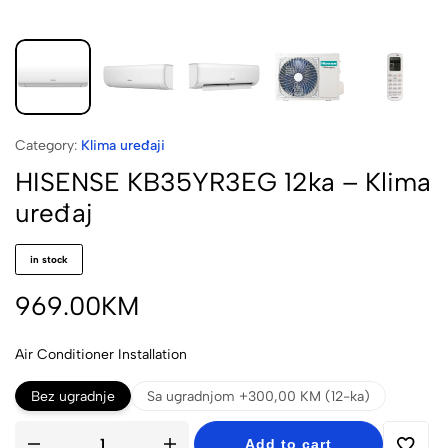
Category:
Klima uređaji
HISENSE KB35YR3EG 12ka – Klima
uređaj
in stock
969.00
KM
Air Conditioner Installation
Bez ugradnje
Sa ugradnjom +300,00 KM (12-ka)
Add to cart