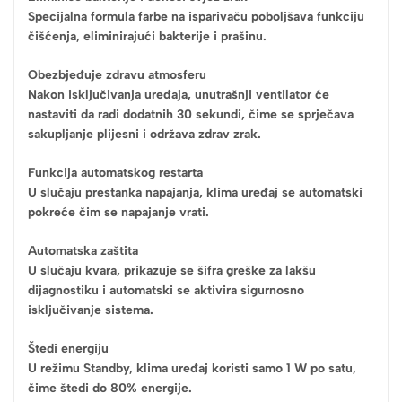
Specijalna formula farbe na isparivaču poboljšava funkciju
čišćenja, eliminirajući bakterije i prašinu.
Obezbjeđuje zdravu atmosferu
Nakon isključivanja uređaja, unutrašnji ventilator će
nastaviti da radi dodatnih 30 sekundi, čime se sprječava
sakupljanje plijesni i održava zdrav zrak.
Funkcija automatskog restarta
U slučaju prestanka napajanja, klima uređaj se automatski
pokreće čim se napajanje vrati.
Automatska zaštita
U slučaju kvara, prikazuje se šifra greške za lakšu
dijagnostiku i automatski se aktivira sigurnosno
isključivanje sistema.
Štedi energiju
U režimu Standby, klima uređaj koristi samo 1 W po satu,
čime štedi do 80% energije.