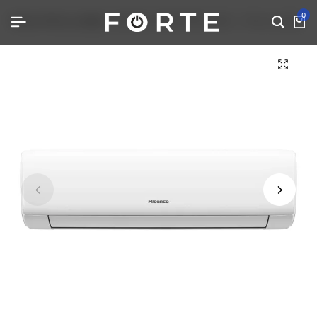
0
Home
Klima uređaji
HISENSE KB35YR3EG 12ka – Klima uređaj