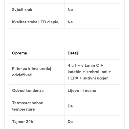
Svježi zrak
Ne
Kvalitet zraka LED displej
Ne
Oprema
Detalji
4 u 1 – vitamin C +
Filter za klima uređaj i
katehin + srebrni ioni +
odvlaživač
HEPA + aktivni ugljen
Odvod kondenza
Lijevo ili desno
Termostat sobne
Da
temperature
Tajmer 24h
Da