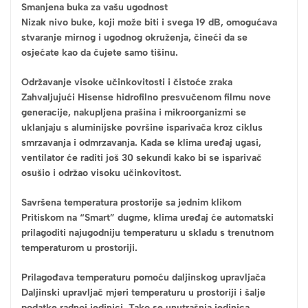
Smanjena buka za vašu ugodnost
Nizak nivo buke, koji može biti i svega 19 dB, omogućava
stvaranje mirnog i ugodnog okruženja, čineći da se
osjećate kao da čujete samo tišinu.
Održavanje visoke učinkovitosti i čistoće zraka
Zahvaljujući Hisense hidrofilno presvučenom filmu nove
generacije, nakupljena prašina i mikroorganizmi se
uklanjaju s aluminijske površine isparivača kroz ciklus
smrzavanja i odmrzavanja. Kada se klima uređaj ugasi,
ventilator će raditi još 30 sekundi kako bi se isparivač
osušio i održao visoku učinkovitost.
Savršena temperatura prostorije sa jednim klikom
Pritiskom na “Smart” dugme, klima uređaj će automatski
prilagoditi najugodniju temperaturu u skladu s trenutnom
temperaturom u prostoriji.
Prilagođava temperaturu pomoću daljinskog upravljača
Daljinski upravljač mjeri temperaturu u prostoriji i šalje
podatke radnoj jedinici. Tako se unutrašnja jedinica