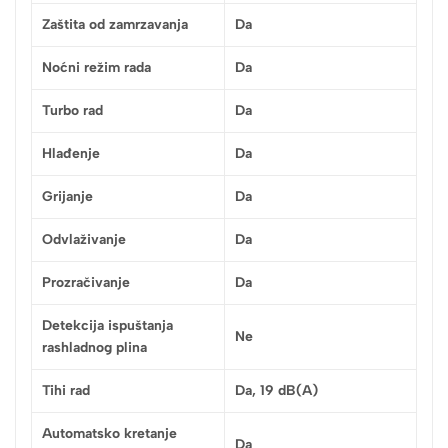
Zaštita od zamrzavanja
Da
Noćni režim rada
Da
Turbo rad
Da
Hlađenje
Da
Grijanje
Da
Odvlaživanje
Da
Prozračivanje
Da
Detekcija ispuštanja
Ne
rashladnog plina
Tihi rad
Da, 19 dB(A)
Automatsko kretanje
Da