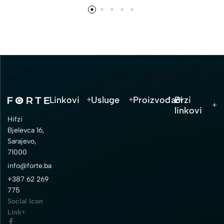
Linkovi
Usluge
Proizvođači
Brzi
linkovi
Hifzi
Bjelevca 16,
Sarajevo,
71000
info@forte.ba
+387 62 269
775
Social Icon
Link>