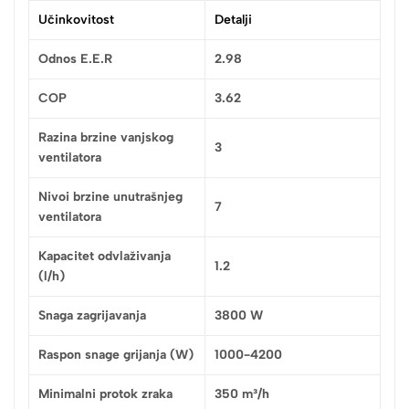
Učinkovitost
Detalji
Odnos E.E.R
2.98
COP
3.62
Razina brzine vanjskog
3
ventilatora
Nivoi brzine unutrašnjeg
7
ventilatora
Kapacitet odvlaživanja
1.2
(l/h)
Snaga zagrijavanja
3800 W
Raspon snage grijanja (W)
1000-4200
Minimalni protok zraka
350 m³/h