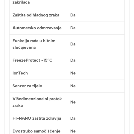
zakrilaca
Zaštita od hladnog zraka
Da
Automatsko odmrzavanje
Da
Funkcija rada u hitnim
Da
slučajevima
FreezeProtect -15°C
Da
IonTech
Ne
Senzor za tijelo
Ne
Višedimenzionalni protok
Ne
zraka
HI-NANO zaštita zdravlja
Da
Dvostruko samočišćenje
Ne