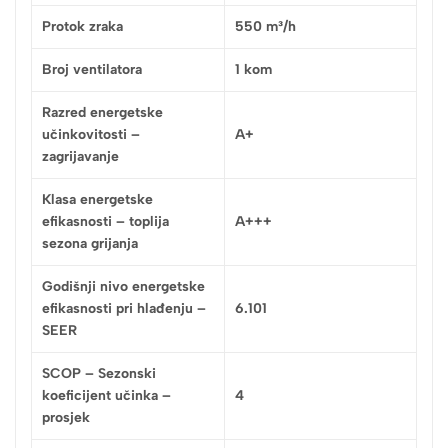
Protok zraka
550 m³/h
Broj ventilatora
1 kom
Razred energetske
učinkovitosti –
A+
zagrijavanje
Klasa energetske
efikasnosti – toplija
A+++
sezona grijanja
Godišnji nivo energetske
efikasnosti pri hlađenju –
6.101
SEER
SCOP – Sezonski
koeficijent učinka –
4
prosjek