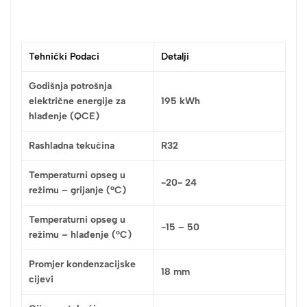
Tehnički Podaci
Detalji
Godišnja potrošnja
električne energije za
195 kWh
hlađenje (QCE)
Rashladna tekućina
R32
Temperaturni opseg u
-20- 24
režimu – grijanje (°C)
Temperaturni opseg u
-15 – 50
režimu – hlađenje (°C)
Promjer kondenzacijske
18 mm
cijevi