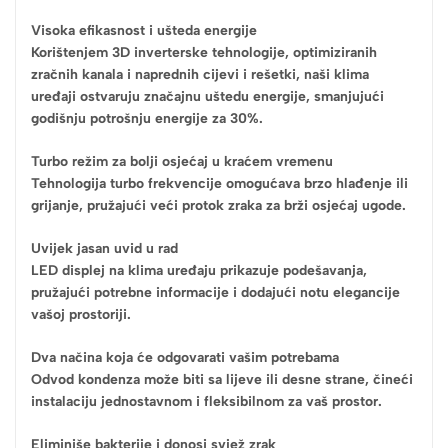
Visoka efikasnost i ušteda energije
Korištenjem 3D inverterske tehnologije, optimiziranih
zračnih kanala i naprednih cijevi i rešetki, naši klima
uređaji ostvaruju značajnu uštedu energije, smanjujući
godišnju potrošnju energije za 30%.
Turbo režim za bolji osjećaj u kraćem vremenu
Tehnologija turbo frekvencije omogućava brzo hlađenje ili
grijanje, pružajući veći protok zraka za brži osjećaj ugode.
Uvijek jasan uvid u rad
LED displej na klima uređaju prikazuje podešavanja,
pružajući potrebne informacije i dodajući notu elegancije
vašoj prostoriji.
Dva načina koja će odgovarati vašim potrebama
Odvod kondenza može biti sa lijeve ili desne strane, čineći
instalaciju jednostavnom i fleksibilnom za vaš prostor.
Eliminiše bakterije i donosi svjež zrak