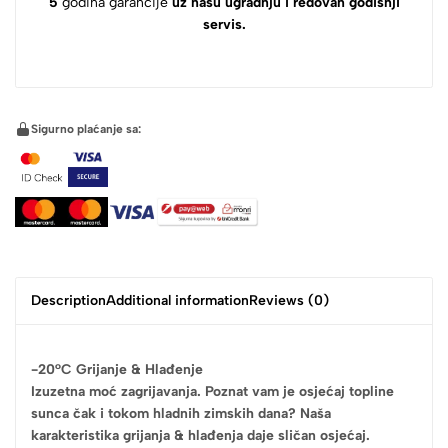
5
godina garancije
uz našu ugradnju i redovan godišnji
servis.
Sigurno plaćanje sa:
Description
Additional information
Reviews (0)
-20°C Grijanje & Hlađenje
Izuzetna moć zagrijavanja. Poznat vam je osjećaj topline
sunca čak i tokom hladnih zimskih dana? Naša
karakteristika grijanja & hlađenja daje sličan osjećaj.