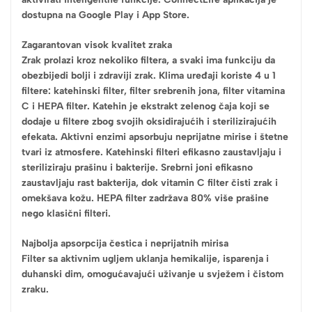
dostupna na Google Play i App Store.
Zagarantovan visok kvalitet zraka
Zrak prolazi kroz nekoliko filtera, a svaki ima funkciju da
obezbijedi bolji i zdraviji zrak. Klima uređaji koriste 4 u 1
filtere: katehinski filter, filter srebrenih jona, filter vitamina
C i HEPA filter. Katehin je ekstrakt zelenog čaja koji se
dodaje u filtere zbog svojih oksidirajućih i sterilizirajućih
efekata. Aktivni enzimi apsorbuju neprijatne mirise i štetne
tvari iz atmosfere. Katehinski filteri efikasno zaustavljaju i
steriliziraju prašinu i bakterije. Srebrni joni efikasno
zaustavljaju rast bakterija, dok vitamin C filter čisti zrak i
omekšava kožu. HEPA filter zadržava 80% više prašine
nego klasični filteri.
Najbolja apsorpcija čestica i neprijatnih mirisa
Filter sa aktivnim ugljem uklanja hemikalije, isparenja i
duhanski dim, omogućavajući uživanje u svježem i čistom
zraku.