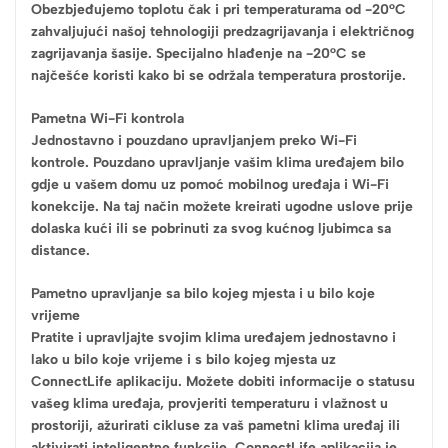
Obezbjeđujemo toplotu čak i pri temperaturama od -20°C
zahvaljujući našoj tehnologiji predzagrijavanja i električnog
zagrijavanja šasije. Specijalno hlađenje na -20°C se
najčešće koristi kako bi se održala temperatura prostorije.
Pametna Wi-Fi kontrola
Jednostavno i pouzdano upravljanjem preko Wi-Fi
kontrole. Pouzdano upravljanje vašim klima uređajem bilo
gdje u vašem domu uz pomoć mobilnog uređaja i Wi-Fi
konekcije. Na taj način možete kreirati ugodne uslove prije
dolaska kući ili se pobrinuti za svog kućnog ljubimca sa
distance.
Pametno upravljanje sa bilo kojeg mjesta i u bilo koje
vrijeme
Pratite i upravljajte svojim klima uređajem jednostavno i
lako u bilo koje vrijeme i s bilo kojeg mjesta uz
ConnectLife aplikaciju. Možete dobiti informacije o statusu
vašeg klima uređaja, provjeriti temperaturu i vlažnost u
prostoriji, ažurirati cikluse za vaš pametni klima uređaj ili
aktivirati inteligentne funkcije. ConnectLife aplikacija je