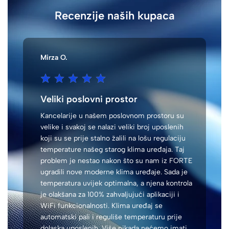
Recenzije naših kupaca
Mirza O.
Veliki poslovni prostor
Kancelarije u našem poslovnom prostoru su
velike i svakoj se nalazi veliki broj uposlenih
koji su se prije stalno žalili na lošu regulaciju
temperature našeg starog klima uređaja. Taj
problem je nestao nakon što su nam iz FORTE
ugradili nove moderne klima uređaje. Sada je
temperatura uvijek optimalna, a njena kontrola
je olakšana za 100% zahvaljujući aplikaciji i
WiFi funkcionalnosti. Klima uređaj se
automatski pali i reguliše temperaturu prije
dolaska uposlenih. Više nikada nećemo imati