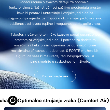
vodeći računa o svakom detalju za optimalnu
funkcionalnost. Naši stručnjaci pažljivo procjenjuju prostor
kako bi postavili unutrašnje i vanjske jedinice na
najpovoljnija mjesta, uzimajući u obzir smjer protoka zraka,
udaljenost od izvora topline i mogućnost cirkulacije zraka.
Također, rješavamo tehničke izazove poput ograničenog
prostora za vanjske jedinice ili potrebe za dodatnim
nosačima i fleksibilnim cijevima, osiguravajući time
maksimalnu efikasnost i udobnost. S FORTE možete biti
sigurni da vaša klima uređaj radi besprijekorno, uz
minimalne smetnje u svakodnevnom životu.
Kontaktirajte nas
Optimalno strujanje zraka (Comfort Air)
Optimalno strujanje zraka (Comfort Air)
Optimalno strujanje zraka (Comfort Air)