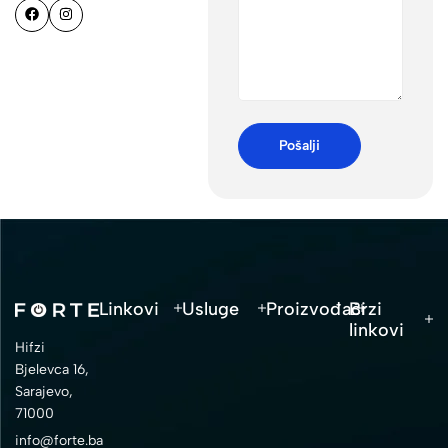
Linkovi
Usluge
Proizvođači
Brzi
linkovi
Hifzi
Bjelevca 16,
Sarajevo,
71000
info@forte.ba