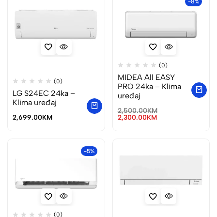
-8%
(0)
MIDEA All EASY
(0)
PRO 24ka – Klima
LG S24EC 24ka –
uređaj
Klima uređaj
2,500.00
KM
2,699.00
KM
2,300.00
KM
-5%
(0)