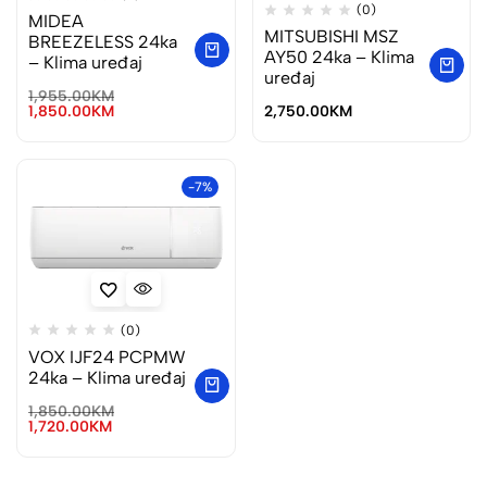
(0)
MIDEA
MITSUBISHI MSZ
BREEZELESS 24ka
AY50 24ka – Klima
– Klima uređaj
uređaj
1,955.00
KM
1,850.00
KM
2,750.00
KM
-7%
(0)
VOX IJF24 PCPMW
24ka – Klima uređaj
1,850.00
KM
1,720.00
KM