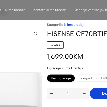
 – Klima uređaja
Montaža klima uređaja
Čišćenje ventilacijski
eđaj
Kategorija:
Klima uređaji
HISENSE CF70BT1FG
na zalihi
1,699.00
KM
Ugradnja Klima Uređaja
Bez ugradnje
Sa ugradnjom +40
Do