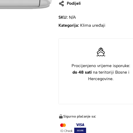
Podijeli
SKU:
N/A
Kategorija:
Klima uređaji
Procijenjeno vrijeme isporuke:
do 48 sati
na teritoriji Bosne i
Hercegovine.
Sigurno plaćanje sa: