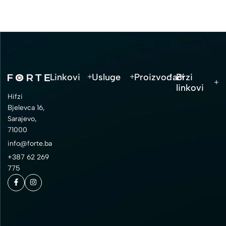
Linkovi
Usluge
Proizvođači
Brzi
linkovi
Hifzi
Bjelevca 16,
Sarajevo,
71000
info@forte.ba
+387 62 269
775