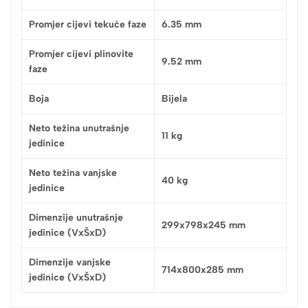
Promjer cijevi tekuće faze
6.35 mm
Promjer cijevi plinovite
9.52 mm
faze
Boja
Bijela
Neto težina unutrašnje
11 kg
jedinice
Neto težina vanjske
40 kg
jedinice
Dimenzije unutrašnje
299x798x245 mm
jedinice (VxŠxD)
Dimenzije vanjske
714x800x285 mm
jedinice (VxŠxD)