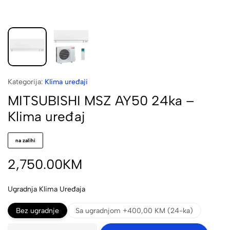
Kategorija:
Klima uređaji
MITSUBISHI MSZ AY50 24ka –
Klima uređaj
na zalihi
2,750.00
KM
Ugradnja Klima Uređaja
Bez ugradnje
Sa ugradnjom +400,00 KM (24-ka)