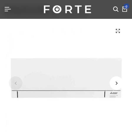
0
Početna
Klima uređaji
MITSUBISHI MSZ AY50 24ka – Klima uređaj