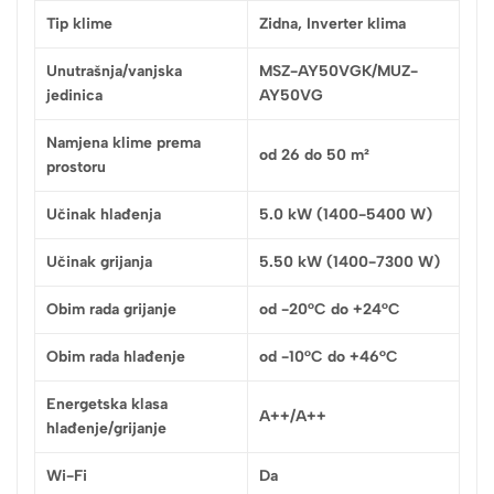
Tip klime
Zidna, Inverter klima
Unutrašnja/vanjska
MSZ-AY50VGK/MUZ-
jedinica
AY50VG
Namjena klime prema
od 26 do 50 m²
prostoru
Učinak hlađenja
5.0 kW (1400-5400 W)
Učinak grijanja
5.50 kW (1400-7300 W)
Obim rada grijanje
od -20°C do +24°C
Obim rada hlađenje
od -10°C do +46°C
Energetska klasa
A++/A++
hlađenje/grijanje
Wi-Fi
Da