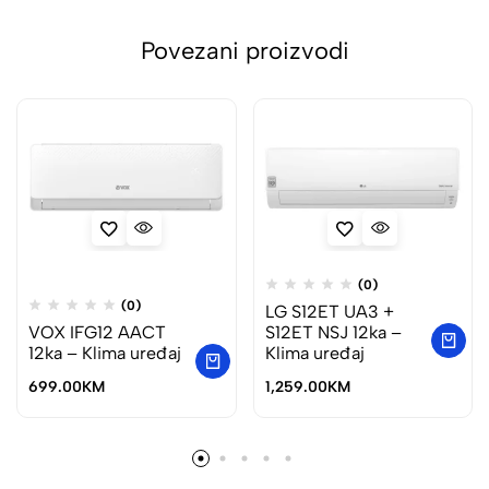
Povezani proizvodi
(0)
(0)
LG S12ET UA3 +
VOX IFG12 AACT
S12ET NSJ 12ka –
12ka – Klima uređaj
Klima uređaj
699.00
KM
1,259.00
KM