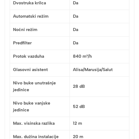
Dvostruka krilca
Da
Automatski režim
Da
Noćni režim
Da
Predfilter
Da
Protok vazduha
840 m³/h
Glasovni asistent
Alisa/Marusija/Salut
Nivo buke unutrašnje
28 dB
jedinice
Nivo buke vanjske
52 dB
jedinice
Max. visinska razlika
12 m
Max. dužina instalacije
20 m