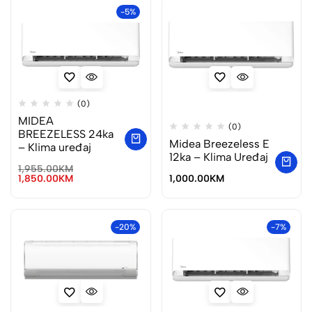
-5%
(0)
MIDEA
(0)
BREEZELESS 24ka
Midea Breezeless E
– Klima uređaj
12ka – Klima Uređaj
1,955.00
KM
1,850.00
KM
1,000.00
KM
-20%
-7%