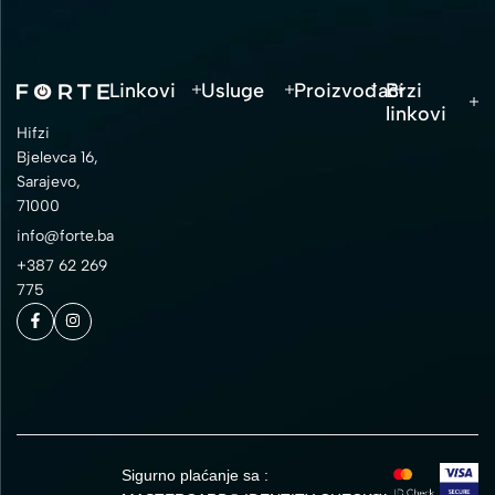
Linkovi
Usluge
Proizvođači
Brzi
linkovi
Hifzi
Bjelevca 16,
Sarajevo,
71000
info@forte.ba
+387 62 269
775
Sigurno plaćanje sa :