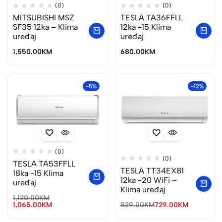
(0)
(0)
MITSUBISHI MSZ
TESLA TA36FFLL
SF35 12ka – Klima
12ka -15 Klima
uređaj
uređaj
1,550.00
KM
680.00
KM
-5%
-12%
(0)
(0)
TESLA TA53FFLL
TESLA TT34EX81
18ka -15 Klima
12ka -20 WiFi –
uređaj
Klima uređaj
1,120.00
KM
1,065.00
KM
829.00
KM
729.00
KM