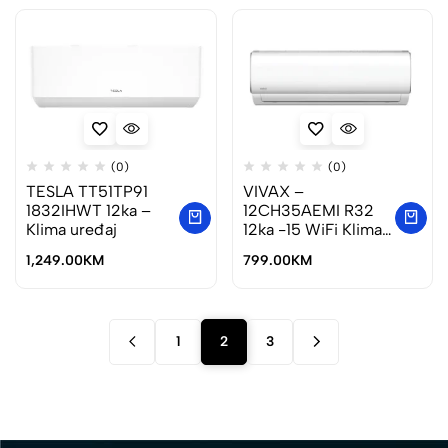
(0)
(0)
TESLA TT51TP91
VIVAX –
1832IHWT 12ka –
12CH35AEMI R32
Klima uređaj
12ka -15 WiFi Klima
uređaj
1,249.00
KM
799.00
KM
1
2
3