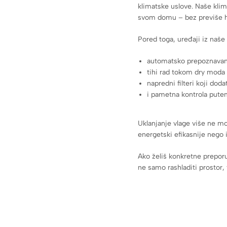
klimatske uslove. Naše kli
svom domu – bez previše hl
Pored toga, uređaji iz naš
automatsko prepoznavanj
tihi rad tokom dry moda 
napredni filteri koji dod
i pametna kontrola putem
Uklanjanje vlage više ne mor
energetski efikasnije nego i
Ako želiš konkretne preporu
ne samo rashladiti prostor,