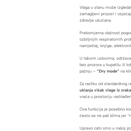
Vlaga u stanu može izgleda
zamagljeni prozori i osjećaj
zdravlje ukućana.
Prekomjerna vlažnost pogoduj
ozbiljnijih respiratornih pr
namještaj, knjige, elektroni
U takvim uslovima, održava
bez prozora u kupatilu ili l
pažnju –
“Dry mode”
na kl
Za razliku od standardnog 
uklanja višak vlage iz zraka
vraća u prostoriju rashlađen
Ova funkcija je posebno kor
često se ne pali klima jer “
Upravo zato smo u našoj pon