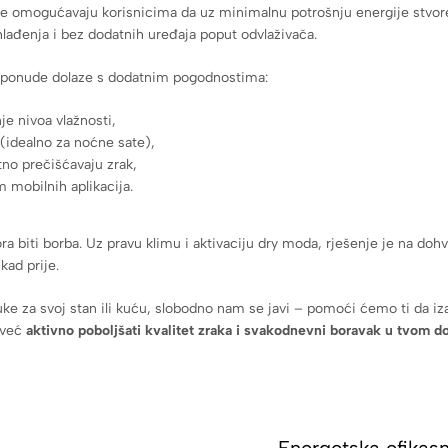
me omogućavaju korisnicima da uz minimalnu potrošnju energije stvo
ađenja i bez dodatnih uređaja poput odvlaživača.
e ponude dolaze s dodatnim pogodnostima:
e nivoa vlažnosti,
(idealno za noćne sate),
atno prečišćavaju zrak,
 mobilnih aplikacija.
a biti borba. Uz pravu klimu i aktivaciju dry moda, rješenje je na dohv
kad prije.
ke za svoj stan ili kuću, slobodno nam se javi – pomoći ćemo ti da iz
 već
aktivno poboljšati kvalitet zraka i svakodnevni boravak u tvom 