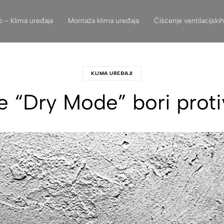
 – Klima uređaja
Montaža klima uređaja
Čišćenje ventilacijski
KLIMA UREĐAJI
e “Dry Mode” bori proti