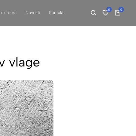
0
0
h sistema
Novosti
Kontakt
v vlage