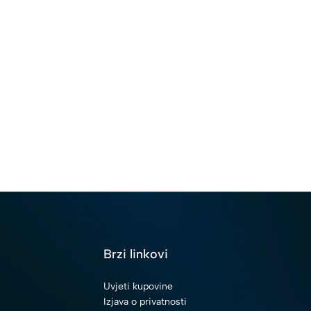
i
Brzi linkovi
Uvjeti kupovine
Izjava o privatnosti