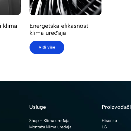
i klima
Energetska efikasnost
klima uređaja
Vidi više
Usluge
Proizvođač
Shop – Klima uređaja
Hisense
Montaža klima uređaja
LG