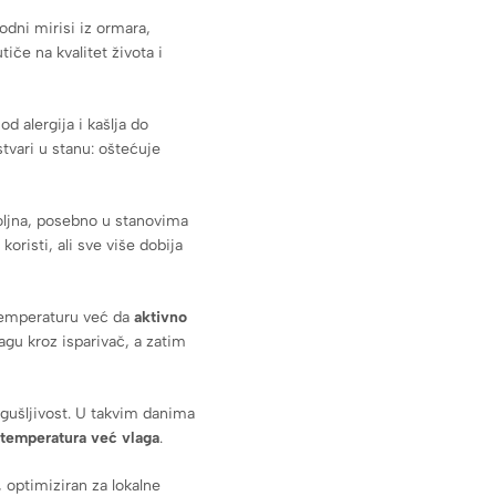
dni mirisi iz ormara,
iče na kvalitet života i
d alergija i kašlja do
stvari u stanu: oštećuje
oljna, posebno u stanovima
oristi, ali sve više dobija
 temperaturu već da
aktivno
agu kroz isparivač, a zatim
agušljivost. U takvim danima
 temperatura već vlaga
.
, optimiziran za lokalne