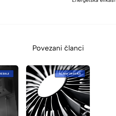
Energetska efikas
Povezani članci
REĐAJI
KLIMA UREĐAJI