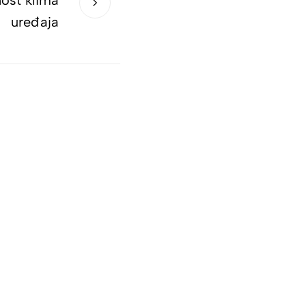
nost klima
uređaja