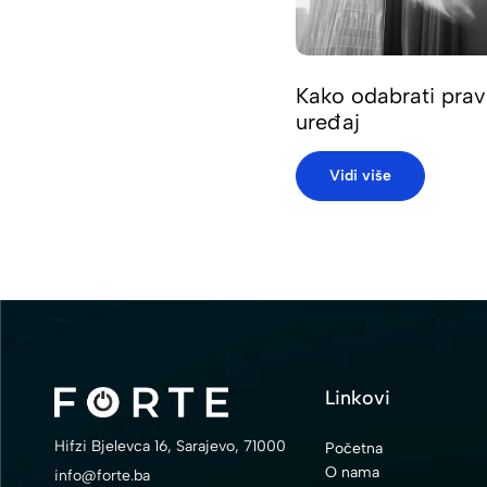
Kako odabrati prav
uređaj
Vidi više
Linkovi
Hifzi Bjelevca 16, Sarajevo, 71000
Početna
O nama
info@forte.ba