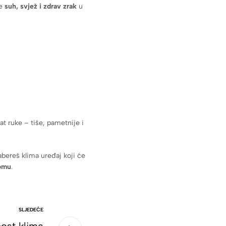
re
suh, svjež i zdrav zrak
u
at ruke – tiše, pametnije i
abereš klima uređaj koji će
domu
.
SLJEDEĆE