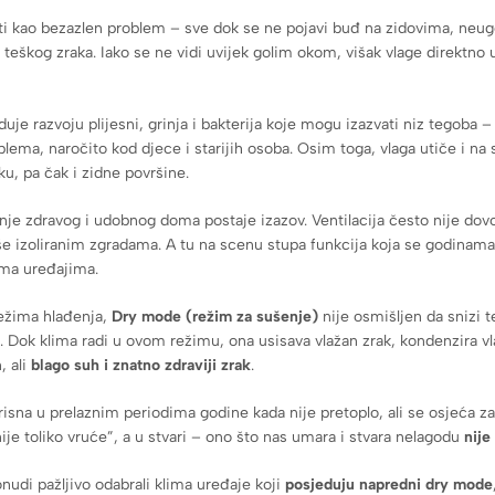
ti kao bezazlen problem – sve dok se ne pojavi buđ na zidovima, neugo
 teškog zraka. Iako se ne vidi uvijek golim okom, višak vlage direktno ut
e razvoju plijesni, grinja i bakterija koje mogu izazvati niz tegoba – o
oblema, naročito kod djece i starijih osoba. Osim toga, vlaga utiče i na 
ku, pa čak i zidne površine.
nje zdravog i udobnog doma postaje izazov. Ventilacija često nije dov
oše izoliranim zgradama. A tu na scenu stupa funkcija koja se godinama k
ima uređajima.
režima hlađenja,
Dry mode (režim za sušenje)
nije osmišljen da snizi
. Dok klima radi u ovom režimu, ona usisava vlažan zrak, kondenzira vl
, ali
blago suh i znatno zdraviji zrak
.
isna u prelaznim periodima godine kada nije pretoplo, ali se osjeća z
nije toliko vruće”, a u stvari – ono što nas umara i stvara nelagodu
nije
udi pažljivo odabrali klima uređaje koji
posjeduju napredni dry mode