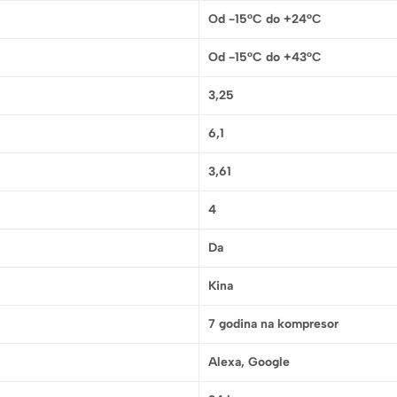
Od -15°C do +24°C
Od -15°C do +43°C
3,25
6,1
3,61
4
Da
Kina
7 godina na kompresor
Alexa, Google