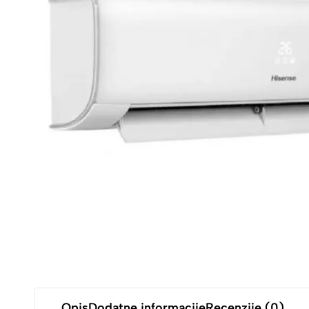
Opis
Dodatne informacije
Recenzije (0)