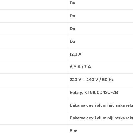
Da
Da
Da
Da
12,3 A
6,9 A / 7 A
220 V – 240 V / 50 Hz
Rotary, KTN150D42UFZB
Bakarna cev i aluminijumska reb
Bakarna cev i aluminijumska reb
5 m