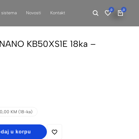
0
0
h sistema
Novosti
Kontakt
NANO KB50XS1E 18ka –
0,00 KM (18-ka)
daj u korpu