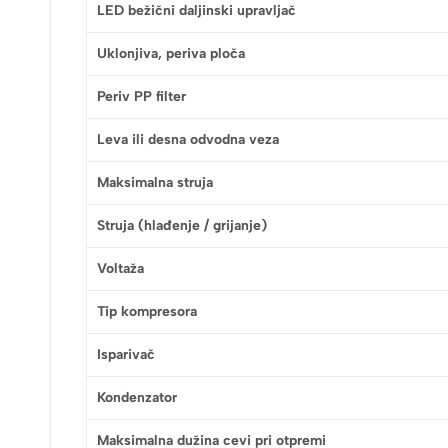
LED bežični daljinski upravljač
Uklonjiva, periva ploča
Periv PP filter
Leva ili desna odvodna veza
Maksimalna struja
Struja (hlađenje / grijanje)
Voltaža
Tip kompresora
Isparivač
Kondenzator
Maksimalna dužina cevi pri otpremi