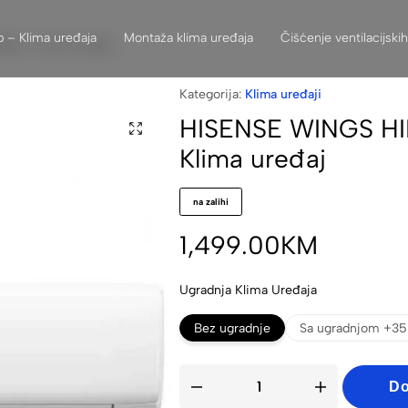
 – Klima uređaja
Montaža klima uređaja
Čišćenje ventilacijski
ka – Klima uređaj
Kategorija:
Klima uređaji
HISENSE WINGS HI
Klima uređaj
na zalihi
1,499.00
KM
Ugradnja Klima Uređaja
Bez ugradnje
Sa ugradnjom +35
Do