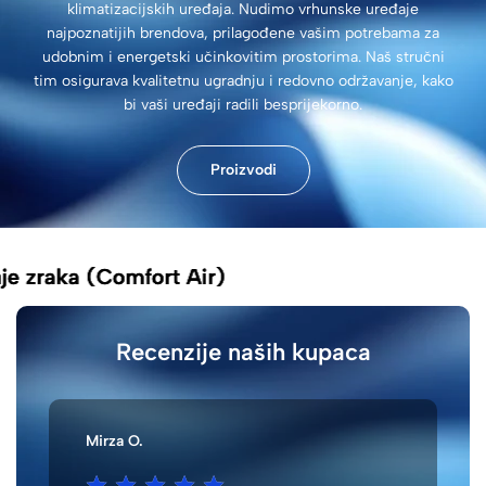
klimatizacijskih uređaja. Nudimo vrhunske uređaje
najpoznatijih brendova, prilagođene vašim potrebama za
udobnim i energetski učinkovitim prostorima. Naš stručni
tim osigurava kvalitetnu ugradnju i redovno održavanje, kako
bi vaši uređaji radili besprijekorno.
Proizvodi
aka (Comfort Air)
aka (Comfort Air)
aka (Comfort Air)
Recenzije naših kupaca
Mirza O.