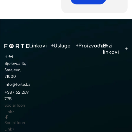
Linkovi
Usluge
Proizvođači
Brzi
linkovi
Hifzi
Bjelevca 16,
Sarajevo,
71000
info@forte.ba
+387 62 269
775
Social Icon
Link>
Social Icon
Link>