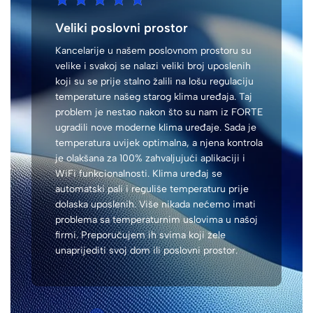
Veliki poslovni prostor
Kancelarije u našem poslovnom prostoru su
velike i svakoj se nalazi veliki broj uposlenih
koji su se prije stalno žalili na lošu regulaciju
temperature našeg starog klima uređaja. Taj
problem je nestao nakon što su nam iz FORTE
ugradili nove moderne klima uređaje. Sada je
temperatura uvijek optimalna, a njena kontrola
je olakšana za 100% zahvaljujući aplikaciji i
WiFi funkcionalnosti. Klima uređaj se
automatski pali i reguliše temperaturu prije
dolaska uposlenih. Više nikada nećemo imati
problema sa temperaturnim uslovima u našoj
firmi. Preporučujem ih svima koji žele
unaprijediti svoj dom ili poslovni prostor.