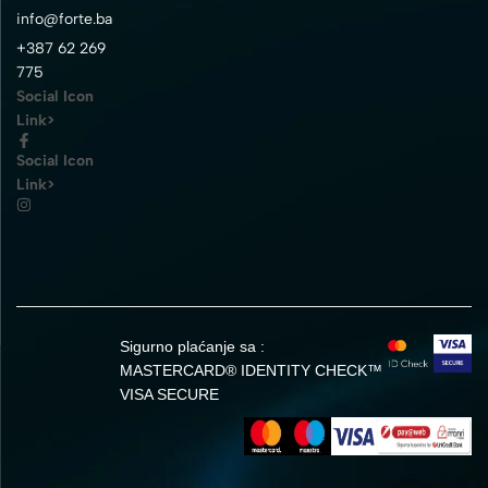
info@forte.ba
+387 62 269
775
Social Icon
Link>
Social Icon
Link>
Sigurno plaćanje sa :
MASTERCARD® IDENTITY CHECK™
VISA SECURE