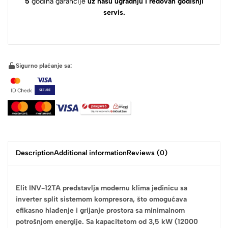
5
godina garancije
uz našu ugradnju i redovan godišnji
servis.
Sigurno plaćanje sa:
Description
Additional information
Reviews (0)
Elit INV-12TA predstavlja modernu klima jedinicu sa
inverter split sistemom kompresora, što omogućava
efikasno hlađenje i grijanje prostora sa minimalnom
potrošnjom energije. Sa kapacitetom od 3,5 kW (12000