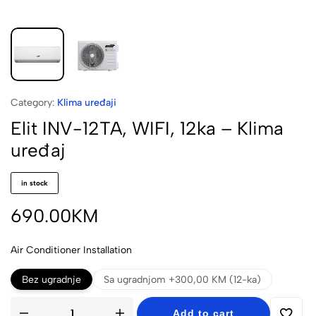
Category:
Klima uređaji
Elit INV-12TA, WIFI, 12ka – Klima
uređaj
in stock
690.00
KM
Air Conditioner Installation
Bez ugradnje
Sa ugradnjom +300,00 KM (12-ka)
Add to cart