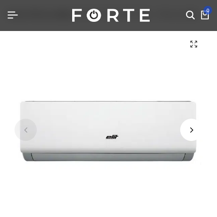
0
Home
Klima uređaji
Elit INV-12TA, WIFI, 12ka – Klima uređaj