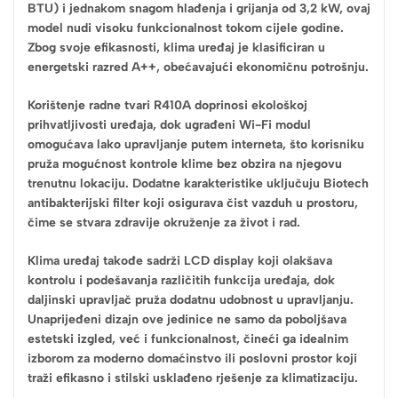
BTU) i jednakom snagom hlađenja i grijanja od 3,2 kW, ovaj
model nudi visoku funkcionalnost tokom cijele godine.
Zbog svoje efikasnosti, klima uređaj je klasificiran u
energetski razred A++, obećavajući ekonomičnu potrošnju.
Korištenje radne tvari R410A doprinosi ekološkoj
prihvatljivosti uređaja, dok ugrađeni Wi-Fi modul
omogućava lako upravljanje putem interneta, što korisniku
pruža mogućnost kontrole klime bez obzira na njegovu
trenutnu lokaciju. Dodatne karakteristike uključuju Biotech
antibakterijski filter koji osigurava čist vazduh u prostoru,
čime se stvara zdravije okruženje za život i rad.
Klima uređaj takođe sadrži LCD display koji olakšava
kontrolu i podešavanja različitih funkcija uređaja, dok
daljinski upravljač pruža dodatnu udobnost u upravljanju.
Unaprijeđeni dizajn ove jedinice ne samo da poboljšava
estetski izgled, već i funkcionalnost, čineći ga idealnim
izborom za moderno domaćinstvo ili poslovni prostor koji
traži efikasno i stilski usklađeno rješenje za klimatizaciju.