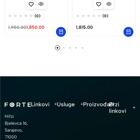
(0)
(0)
1,950.00
1,850.00
1,815.00
Linkovi
Usluge
Proizvođači
Brzi
linkovi
Hifzi
Bjelevca 16,
Sarajevo,
71000