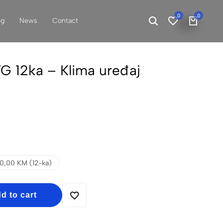
0
0
ng
News
Contact
 12ka – Klima uređaj
0,00 KM (12-ka)
d to cart