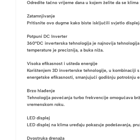
Odredite tačno vrijeme dana u kojem želite da se klima ur
Zatamnjivanje
Pritisnite ovo dugme kako biste isključili svjetlo displ
Potpuni DC Inverter
360°DC inverterska tehnologija je najnovija tehnologija
temperature je preciznija, a buka niža.
Visoka efikasnost i ušteda energije
Korištenjem 3D inverterske tehnologije, u kombinaciji 
energetske efikasnosti, smanjujući godišnju potrošnju 
Brzo hlađenje
Tehnologija povećanja turbo frekvencije omogućava brže
vremenskom roku.
LED displej
LED displej na klima uređaju pokazuje podešavanja, pruž
Dvostruka drenaža