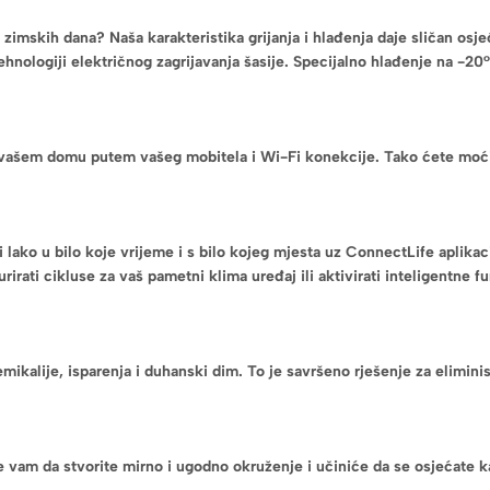
zimskih dana? Naša karakteristika grijanja i hlađenja daje sličan osj
tehnologiji električnog zagrijavanja šasije. Specijalno hlađenje na -2
vašem domu putem vašeg mobitela i Wi-Fi konekcije. Tako ćete moći kr
i lako u bilo koje vrijeme i s bilo kojeg mjesta uz ConnectLife aplika
žurirati cikluse za vaš pametni klima uređaj ili aktivirati inteligentne 
mikalije, isparenja i duhanski dim. To je savršeno rješenje za elimin
e vam da stvorite mirno i ugodno okruženje i učiniće da se osjećate ka