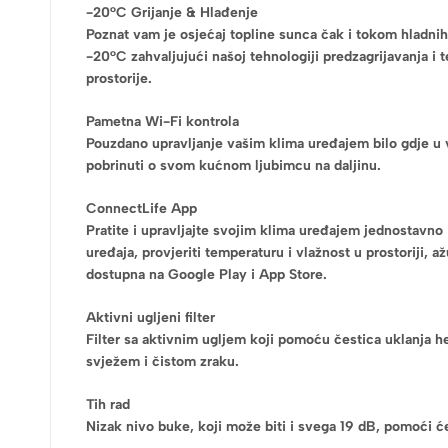
-20°C Grijanje & Hlađenje
Poznat vam je osjećaj topline sunca čak i tokom hladnih 
-20°C zahvaljujući našoj tehnologiji predzagrijavanja i 
prostorije.
Pametna Wi-Fi kontrola
Pouzdano upravljanje vašim klima uređajem bilo gdje u 
pobrinuti o svom kućnom ljubimcu na daljinu.
ConnectLife App
Pratite i upravljajte svojim klima uređajem jednostavno 
uređaja, provjeriti temperaturu i vlažnost u prostoriji, a
dostupna na Google Play i App Store.
Aktivni ugljeni filter
Filter sa aktivnim ugljem koji pomoću čestica uklanja he
svježem i čistom zraku.
Tih rad
Nizak nivo buke, koji može biti i svega 19 dB, pomoći ć