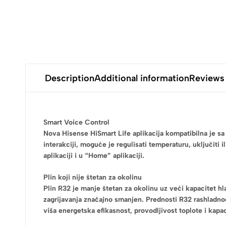
Description
Additional information
Reviews
Smart Voice Control
Nova Hisense HiSmart Life aplikacija kompatibilna je s
interakciji, moguće je regulisati temperaturu, uključiti i
aplikaciji i u “Home” aplikaciji.
Plin koji nije štetan za okolinu
Plin R32 je manje štetan za okolinu uz veći kapacitet h
zagrijavanja značajno smanjen. Prednosti R32 rashladnog
viša energetska efikasnost, provodljivost toplote i kapac