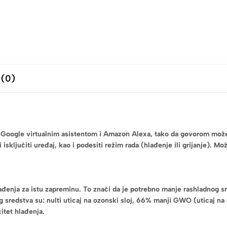
 (0)
a Google virtualnim asistentom i Amazon Alexa, tako da govorom može
li isključiti uređaj, kao i podesiti režim rada (hlađenje ili grijanje)
lađenja za istu zapreminu. To znači da je potrebno manje rashladnog 
 sredstva su: nulti uticaj na ozonski sloj, 66% manji GWO (uticaj na
itet hlađenja.