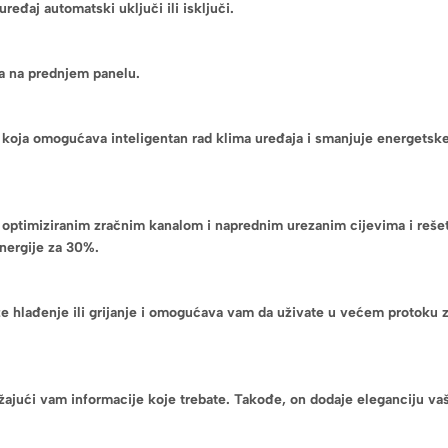
eđaj automatski uključi ili isključi.
eja na prednjem panelu.
 koja omogućava inteligentan rad klima uređaja i smanjuje energetske 
s optimiziranim zračnim kanalom i naprednim urezanim cijevima i reše
energije za 30%.
 hlađenje ili grijanje i omogućava vam da uživate u većem protoku z
ajući vam informacije koje trebate. Takođe, on dodaje eleganciju vašo