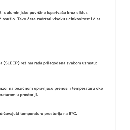
i s aluminijske površine isparivača kroz ciklus
č osušio. Tako ćete zadržati visoku učinkovitost i čist
.
oćna (SLEEP) režima rada prilagođena svakom uzrastu:
 senzor na bežičnom upravljaču prenosi i temperaturu oko
aturom u prostoriji.
državajući temperaturu prostorija na 8°C.