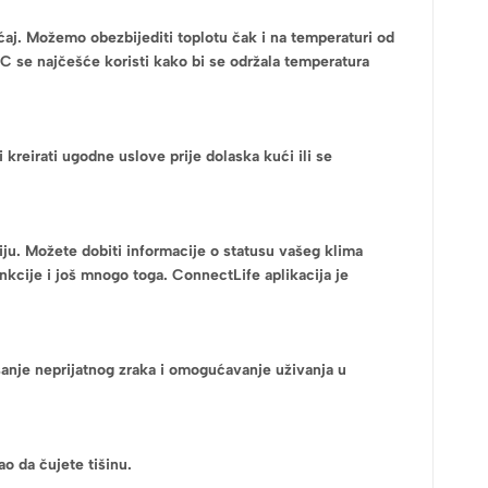
ećaj. Možemo obezbijediti toplotu čak i na temperaturi od
0°C se najčešće koristi kako bi se održala temperatura
eirati ugodne uslove prije dolaska kući ili se
ciju. Možete dobiti informacije o statusu vašeg klima
funkcije i još mnogo toga. ConnectLife aplikacija je
isanje neprijatnog zraka i omogućavanje uživanja u
o da čujete tišinu.