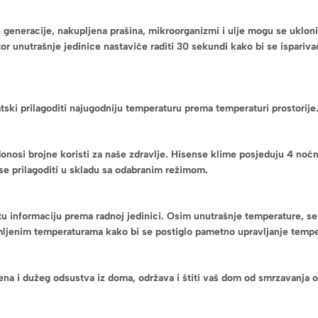
generacije, nakupljena prašina, mikroorganizmi i ulje mogu se uklonit
or unutrašnje jedinice nastaviće raditi 30 sekundi kako bi se ispariva
ski prilagoditi najugodniju temperaturu prema temperaturi prostorije
 donosi brojne koristi za naše zdravlje. Hisense klime posjeduju 4 n
e se prilagoditi u skladu sa odabranim režimom.
je tu informaciju prema radnoj jedinici. Osim unutrašnje temperature,
mljenim temperaturama kako bi se postiglo pametno upravljanje temper
ena i dužeg odsustva iz doma, održava i štiti vaš dom od smrzavanja o