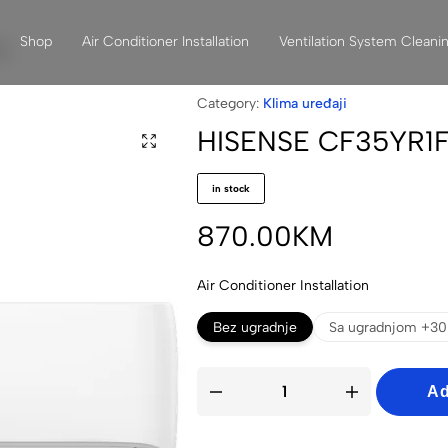
Shop
Air Conditioner Installation
Ventilation System Cleani
aj
Category:
Klima uređaji
HISENSE CF35YR1FG
in stock
870.00
KM
Air Conditioner Installation
Bez ugradnje
Sa ugradnjom +30
Ad