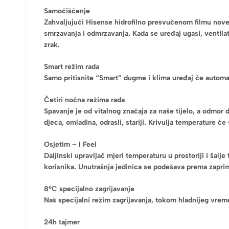
Samočišćenje
Zahvaljujući Hisense hidrofilno presvučenom filmu nove 
smrzavanja i odmrzavanja. Kada se uređaj ugasi, ventilat
zrak.
Smart režim rada
Samo pritisnite “Smart” dugme i klima uređaj će automat
Četiri noćna režima rada
Spavanje je od vitalnog značaja za naše tijelo, a odmor
djeca, omladina, odrasli, stariji. Krivulja temperature ć
Osjetim – I Feel
Daljinski upravljač mjeri temperaturu u prostoriji i šal
korisnika. Unutrašnja jedinica se podešava prema zapri
8°C specijalno zagrijavanje
Naš specijalni režim zagrijavanja, tokom hladnijeg vrem
24h tajmer