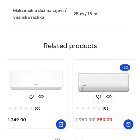
Maksimalna dužina cijevi /
25 m / 15 m
visinska razlika
Related products
-5%
(0)
(0)
1,249.00
1,950.00
1,850.00