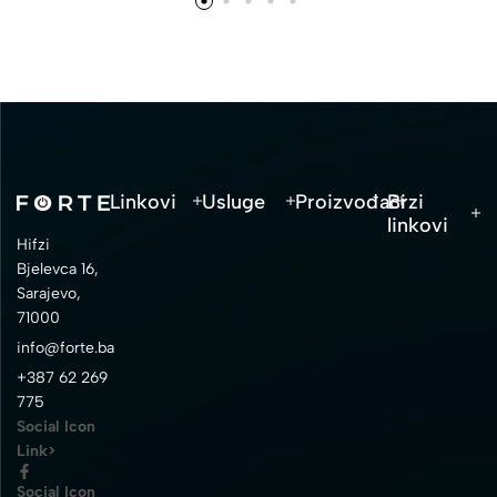
Linkovi
Usluge
Proizvođači
Brzi
linkovi
Hifzi
Bjelevca 16,
Sarajevo,
71000
info@forte.ba
+387 62 269
775
Social Icon
Link>
Social Icon