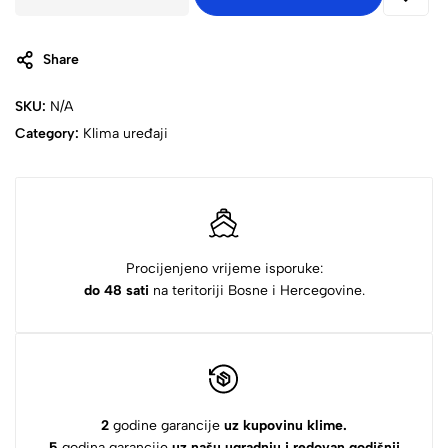
Share
SKU:
N/A
Category:
Klima uređaji
Procijenjeno vrijeme isporuke:
do 48 sati
na teritoriji Bosne i Hercegovine.
2
godine garancije
uz kupovinu klime.
5
godina garancije
uz našu ugradnju i redovan godišnji