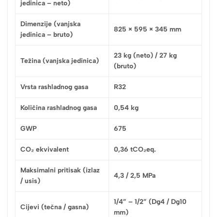
jedinica – neto)
Dimenzije (vanjska
825 × 595 × 345 mm
jedinica – bruto)
23 kg (neto) / 27 kg
Težina (vanjska jedinica)
(bruto)
Vrsta rashladnog gasa
R32
Količina rashladnog gasa
0,54 kg
GWP
675
CO₂ ekvivalent
0,36 tCO₂eq.
Maksimalni pritisak (izlaz
4,3 / 2,5 MPa
/ usis)
1/4” – 1/2” (Dg4 / Dg10
Cijevi (tečna / gasna)
mm)