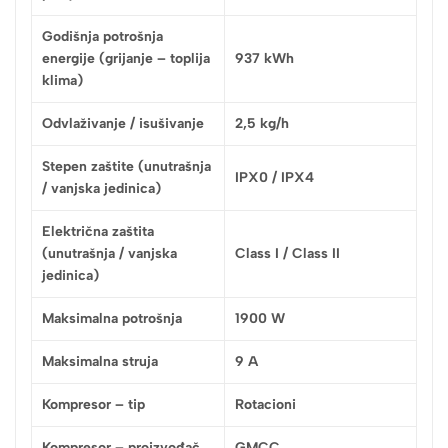
Godišnja potrošnja
energije (grijanje – toplija
937 kWh
klima)
Odvlaživanje / isušivanje
2,5 kg/h
Stepen zaštite (unutrašnja
IPX0 / IPX4
/ vanjska jedinica)
Električna zaštita
(unutrašnja / vanjska
Class I / Class II
jedinica)
Maksimalna potrošnja
1900 W
Maksimalna struja
9 A
Kompresor – tip
Rotacioni
Kompresor – proizvođač
GMCC