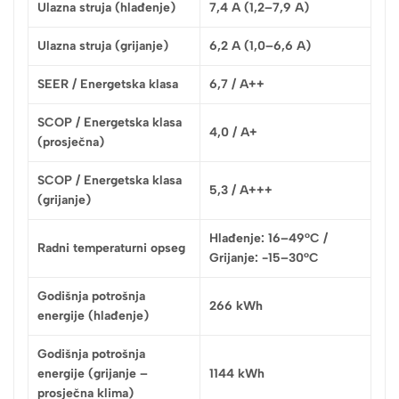
Ulazna struja (hlađenje)
7,4 A (1,2–7,9 A)
Ulazna struja (grijanje)
6,2 A (1,0–6,6 A)
SEER / Energetska klasa
6,7 / A++
SCOP / Energetska klasa
4,0 / A+
(prosječna)
SCOP / Energetska klasa
5,3 / A+++
(grijanje)
Hlađenje: 16–49°C /
Radni temperaturni opseg
Grijanje: -15–30°C
Godišnja potrošnja
266 kWh
energije (hlađenje)
Godišnja potrošnja
energije (grijanje –
1144 kWh
prosječna klima)