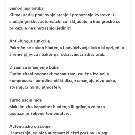
Samodijagnostika
Klima uređaj prati svoje stanje i prepoznaje kvarove. U
slučaju greške, automatski se isključuje, a kod greške se
prikazuje na unutrašnjoj jedinici.
Anti-fungus funkcija
Pokreće se nakon hlađenja i odvlaživanja kako bi spriječila
širenje gljivica i bakterija, održavajući zdrav zrak.
Dizajn za smanjenje buke
Optimizirani pogonski mehanizam, zvučna izolacija
kompresora i aerodinamički dizajn smanjuju nivo buke,
stvarajući mirnu atmosferu.
Turbo način rada
Maksimizira kapacitet hlađenja ili grijanja za brzo
postizanje željene temperature.
Automatsko čišćenje
Unutrašnja jedinica automatski čisti prašinu i vlagu,