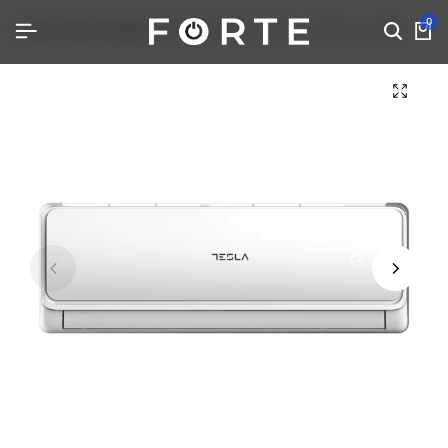
0
Home
Klima uređaji
TESLA TA53FFLL 18ka -15 Klima uređaj