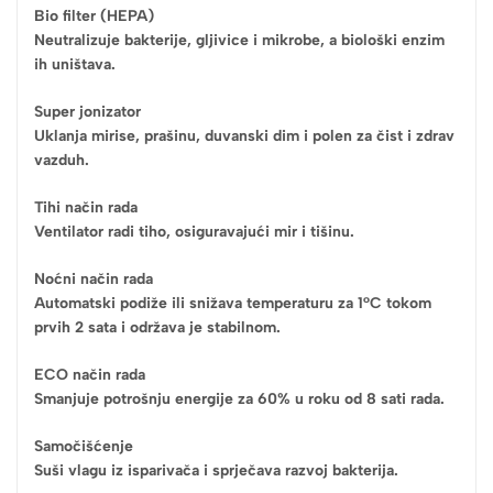
Bio filter (HEPA)
Neutralizuje bakterije, gljivice i mikrobe, a biološki enzim
ih uništava.
Super jonizator
Uklanja mirise, prašinu, duvanski dim i polen za čist i zdrav
vazduh.
Tihi način rada
Ventilator radi tiho, osiguravajući mir i tišinu.
Noćni način rada
Automatski podiže ili snižava temperaturu za 1°C tokom
prvih 2 sata i održava je stabilnom.
ECO način rada
Smanjuje potrošnju energije za 60% u roku od 8 sati rada.
Samočišćenje
Suši vlagu iz isparivača i sprječava razvoj bakterija.