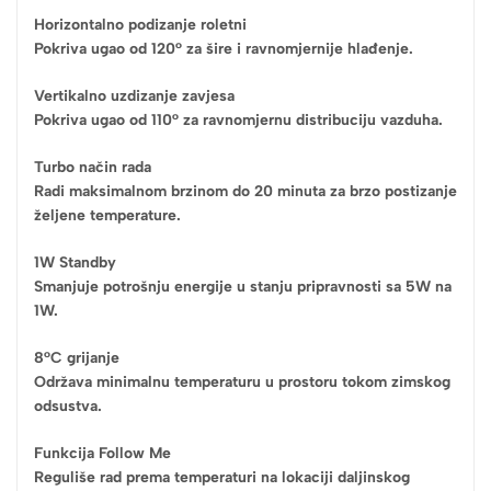
Horizontalno podizanje roletni
Pokriva ugao od 120° za šire i ravnomjernije hlađenje.
Vertikalno uzdizanje zavjesa
Pokriva ugao od 110° za ravnomjernu distribuciju vazduha.
Turbo način rada
Radi maksimalnom brzinom do 20 minuta za brzo postizanje
željene temperature.
1W Standby
Smanjuje potrošnju energije u stanju pripravnosti sa 5W na
1W.
8°C grijanje
Održava minimalnu temperaturu u prostoru tokom zimskog
odsustva.
Funkcija Follow Me
Reguliše rad prema temperaturi na lokaciji daljinskog