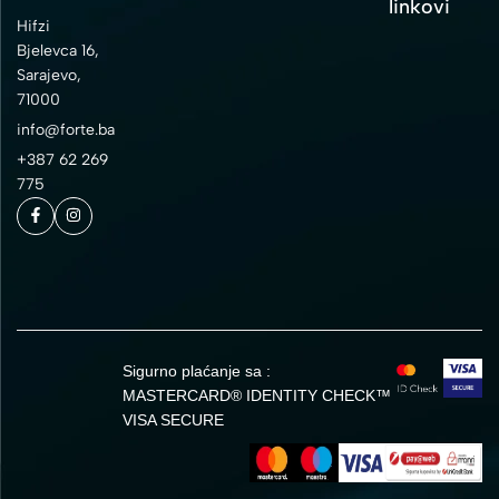
linkovi
Hifzi
Bjelevca 16,
Sarajevo,
71000
info@forte.ba
+387 62 269
775
Sigurno plaćanje sa :
MASTERCARD® IDENTITY CHECK™
VISA SECURE