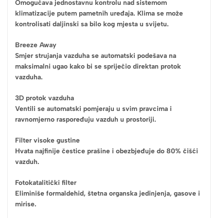
Omogućava jednostavnu kontrolu nad sistemom
klimatizacije putem pametnih uređaja. Klima se može
kontrolisati daljinski sa bilo kog mjesta u svijetu.
Breeze Away
Smjer strujanja vazduha se automatski podešava na
maksimalni ugao kako bi se spriječio direktan protok
vazduha.
3D protok vazduha
Ventili se automatski pomjeraju u svim pravcima i
ravnomjerno raspoređuju vazduh u prostoriji.
Filter visoke gustine
Hvata najfinije čestice prašine i obezbjeđuje do 80% čišći
vazduh.
Fotokatalitički filter
Eliminiše formaldehid, štetna organska jedinjenja, gasove i
mirise.