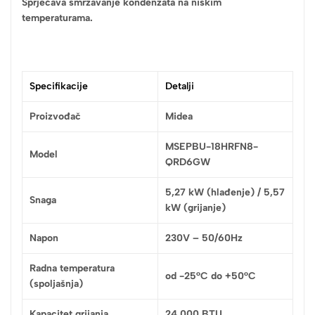
Sprječava smrzavanje kondenzata na niskim
temperaturama.
Specifikacije
Detalji
Proizvođač
Midea
MSEPBU-18HRFN8-
Model
QRD6GW
5,27 kW (hlađenje) / 5,57
Snaga
kW (grijanje)
Napon
230V – 50/60Hz
Radna temperatura
od -25°C do +50°C
(spoljašnja)
Kapacitet grijanja
24.000 BTU