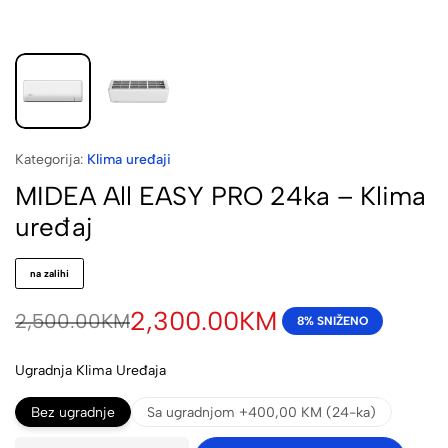
Kategorija:
Klima uređaji
MIDEA All EASY PRO 24ka – Klima
uređaj
na zalihi
2,300.00
KM
2,500.00
KM
8% SNIŽENO
Ugradnja Klima Uređaja
Bez ugradnje
Sa ugradnjom +400,00 KM (24-ka)