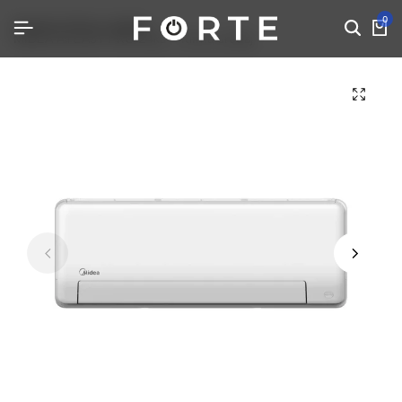
0
Početna
Klima uređaji
MIDEA All EASY PRO 24ka – Klima uređaj