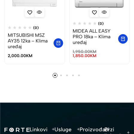
(0)
(0)
MIDEA ALL EASY
MITSUBISHI MSZ
PRO 18ka – Klima
AY35 12ka – Klima
uređaj
uređaj
1,950.00
KM
2,000.00
KM
1,850.00
KM
Linkovi
Usluge
Proizvođači
Brzi