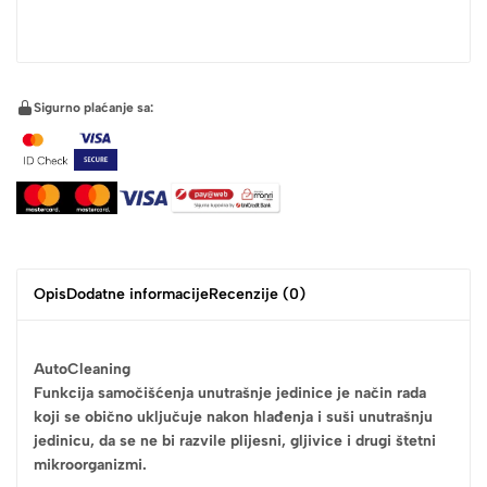
Sigurno plaćanje sa:
Opis
Dodatne informacije
Recenzije (0)
AutoCleaning
Funkcija samočišćenja unutrašnje jedinice je način rada
koji se obično uključuje nakon hlađenja i suši unutrašnju
jedinicu, da se ne bi razvile plijesni, gljivice i drugi štetni
mikroorganizmi.