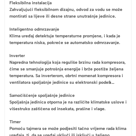
Fleksibilna instalacija
Zahvaljujući fleksibilnom dizajnu, odvod za vodu se može
montirati sa lijeve ili desne strane unutrašnje jedinice.
Inteligentno odmrzavanje
Klima uređaj detektuje temperaturne promjene, i kada je
temperatura niska, pokreće se automatsko odmrzavanje.
Inverter
Napredna tehnologija koja reguliše brzinu rada kompresora,
čime se smanjuje potrošnja energije i brže postiže željena
temperatura. Sa inverterom, obrtni momenat kompresora i
ventilatora spoljašnje jedinice su elektronski pode&…
Samočišćenje spoljašnje jedinice
Spoljašnja jedinica otporna je na različite klimatske uslove i
višestruko zaštićena od insekata, prašine i vlage.
Timer
Pomoću tajmera se može podjesiti tačno vrijeme rada klima
uređaja, tj. da se uređaj uključi ili isključi u željeno