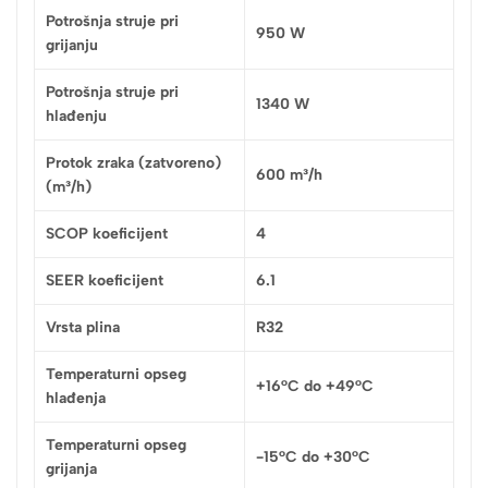
Potrošnja struje pri
950 W
grijanju
Potrošnja struje pri
1340 W
hlađenju
Protok zraka (zatvoreno)
600 m³/h
(m³/h)
SCOP koeficijent
4
SEER koeficijent
6.1
Vrsta plina
R32
Temperaturni opseg
+16°C do +49°C
hlađenja
Temperaturni opseg
-15°C do +30°C
grijanja