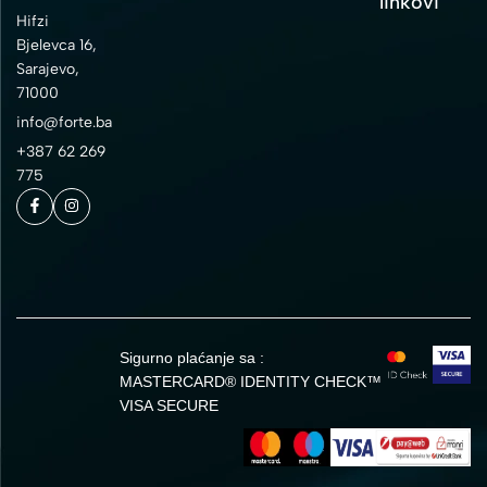
linkovi
Hifzi
Bjelevca 16,
Sarajevo,
71000
info@forte.ba
+387 62 269
775
Sigurno plaćanje sa :
MASTERCARD® IDENTITY CHECK™
VISA SECURE