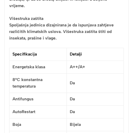
vrijeme.
Višestruka zaštita
Spoljašnja jedinica dizajnirana je da ispunjava zahtjeve
različitih klimatskih uslova. Višestruka zaštita štiti od
insekata, prašine i vlage.
Specifikacija
Detalji
Energetska klasa
A++/A+
8°C konstantna
Da
temperatura
Antifungus
Da
AutoRestart
Da
Boja
Bijela