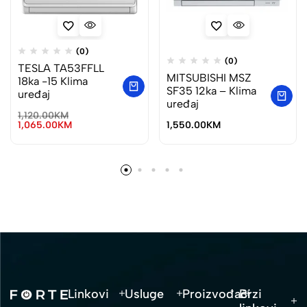
(0)
(0)
TESLA TA53FFLL
MITSUBISHI MSZ
18ka -15 Klima
SF35 12ka – Klima
uređaj
uređaj
1,120.00
KM
1,065.00
KM
1,550.00
KM
Linkovi
Usluge
Proizvođači
Brzi