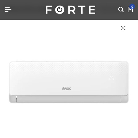
0
Početna
Klima uređaji
VOX IFG12 AACT 12ka – Klima uređaj