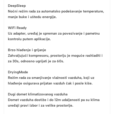
DeepSleep
Noćni režim rada za automatsko podešavanje temperature,
manje buke i uštedu energije.
WiFi Ready
Uz adapter, uređaj je spreman za povezivanje i pametnu
kontrolu putem aplikacije.
Brzo hlađenje i grijanje
Zahvaljujući kompresoru, prostoriju je moguće rashladiti i
za 30s, odnosno ugrijati je za 60s.
DryingMode
Režim rada za smanjivanje vlažnosti vazduha, koji uz
hlađenje osigurava prijatan vazduh čak i posle kiše.
Dugi domet klimatizovanog vazduha
Domet vazduha dostiže i do 12m udaljenosti pa su klima
uređaji pravi izbor i za velike prostorije.