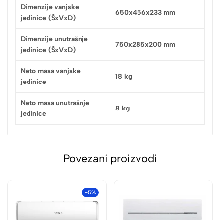
Dimenzije vanjske
650x456x233 mm
jedinice (ŠxVxD)
Dimenzije unutrašnje
750x285x200 mm
jedinice (ŠxVxD)
Neto masa vanjske
18 kg
jedinice
Neto masa unutrašnje
8 kg
jedinice
Povezani proizvodi
-5%