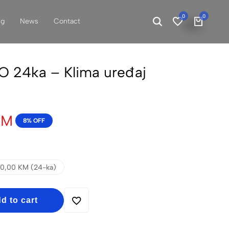
0
0
ng
News
Contact
O 24ka – Klima uređaj
KM
8% OFF
0,00 KM (24-ka)
d to cart