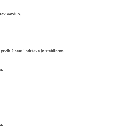
drav vazduh.
prvih 2 sata i održava je stabilnom.
a.
a.