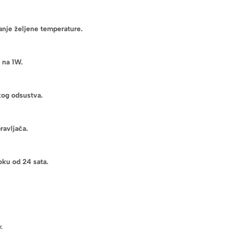
nje željene temperature.
 na 1W.
kog odsustva.
ravljača.
oku od 24 sata.
%.