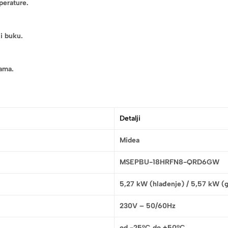
perature.
i buku.
ama.
Detalji
Midea
MSEPBU-18HRFN8-QRD6GW
5,27 kW (hlađenje) / 5,57 kW (g
230V – 50/60Hz
od -25°C do +50°C