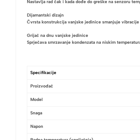
Nastavlja rad čak i kada dođe do greške na senzoru tem
Dijamantski dizajn
Čvrsta konstrukcija vanjske jedinice smanjuje vibracije 
Grijač na dnu vanjske jedinice
Sprječava smrzavanje kondenzata na niskim temperatur
Specifikacije
Proizvođač
Model
Snaga
Napon
Radna temperatura (spoljašnja)