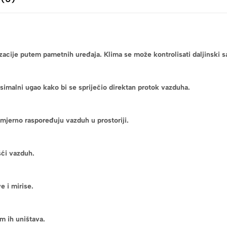
ije putem pametnih uređaja. Klima se može kontrolisati daljinski sa 
imalni ugao kako bi se spriječio direktan protok vazduha.
mjerno raspoređuju vazduh u prostoriji.
šći vazduh.
e i mirise.
im ih uništava.