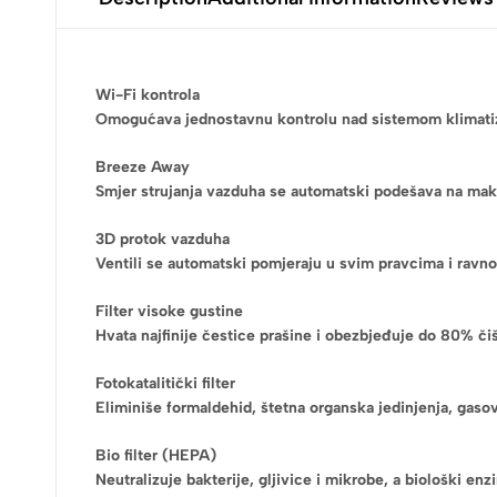
Wi-Fi kontrola
Omogućava jednostavnu kontrolu nad sistemom klimatizac
Breeze Away
Smjer strujanja vazduha se automatski podešava na maks
3D protok vazduha
Ventili se automatski pomjeraju u svim pravcima i ravno
Filter visoke gustine
Hvata najfinije čestice prašine i obezbjeđuje do 80% či
Fotokatalitički filter
Eliminiše formaldehid, štetna organska jedinjenja, gasov
Bio filter (HEPA)
Neutralizuje bakterije, gljivice i mikrobe, a biološki enz