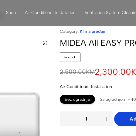
Shop
Air Conditioner Installation
Ventilation System Cleani
aj
Category:
Klima uređaji
MIDEA All EASY PR
in stock
2,300.00
2,500.00
KM
Air Conditioner Installation
Bez ugradnje
Sa ugradnjom +40
Ad