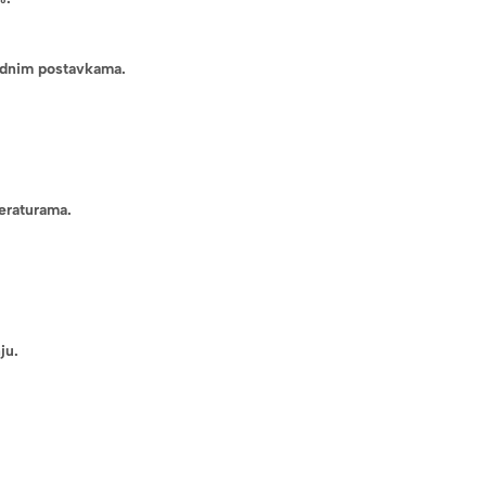
hodnim postavkama.
eraturama.
ju.