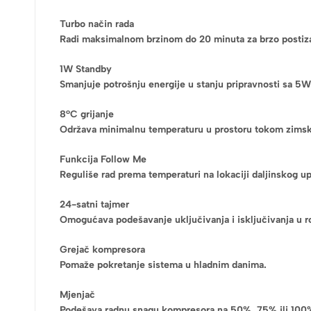
Turbo način rada
Radi maksimalnom brzinom do 20 minuta za brzo postiza
1W Standby
Smanjuje potrošnju energije u stanju pripravnosti sa 5W
8°C grijanje
Održava minimalnu temperaturu u prostoru tokom zims
Funkcija Follow Me
Reguliše rad prema temperaturi na lokaciji daljinskog up
24-satni tajmer
Omogućava podešavanje uključivanja i isključivanja u r
Grejač kompresora
Pomaže pokretanje sistema u hladnim danima.
Mjenjač
Podešava radnu snagu kompresora na 50%, 75% ili 100